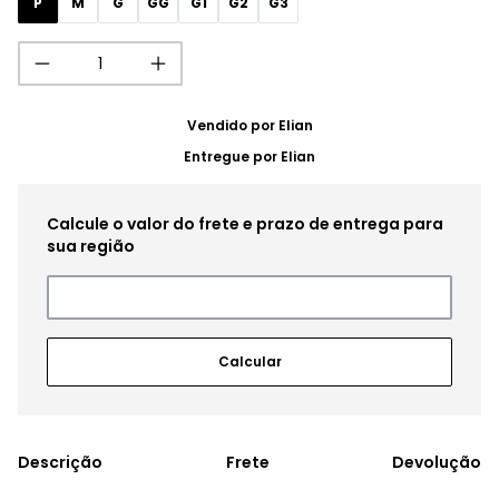
P
M
G
GG
G1
G2
G3
Vendido por
Elian
Entregue por
Elian
Frete
Devolução