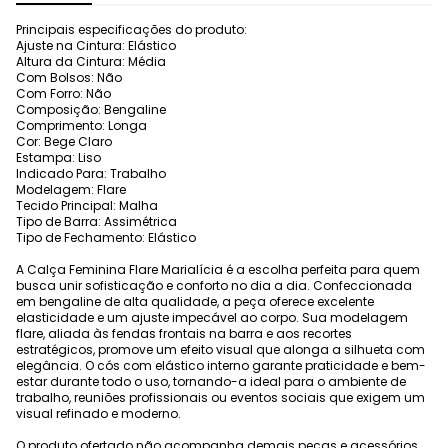
Principais especificações do produto:
Ajuste na Cintura: Elástico
Altura da Cintura: Média
Com Bolsos: Não
Com Forro: Não
Composição: Bengaline
Comprimento: Longa
Cor: Bege Claro
Estampa: Liso
Indicado Para: Trabalho
Modelagem: Flare
Tecido Principal: Malha
Tipo de Barra: Assimétrica
Tipo de Fechamento: Elástico
A Calça Feminina Flare Marialícia é a escolha perfeita para quem
busca unir sofisticação e conforto no dia a dia. Confeccionada
em bengaline de alta qualidade, a peça oferece excelente
elasticidade e um ajuste impecável ao corpo. Sua modelagem
flare, aliada às fendas frontais na barra e aos recortes
estratégicos, promove um efeito visual que alonga a silhueta com
elegância. O cós com elástico interno garante praticidade e bem-
estar durante todo o uso, tornando-a ideal para o ambiente de
trabalho, reuniões profissionais ou eventos sociais que exigem um
visual refinado e moderno.
O produto ofertado não acompanha demais peças e acessórios.