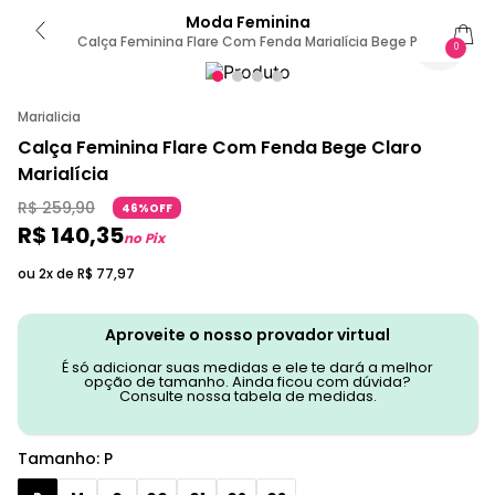
Moda Feminina
Calça Feminina Flare Com Fenda Marialícia Bege P
0
Marialicia
Calça Feminina Flare Com Fenda Bege Claro
Marialícia
R$
259
,
90
46%OFF
R$
140
,
35
no Pix
ou 2x de
R$
77
,
97
Aproveite o nosso provador virtual
É só adicionar suas medidas e ele te dará a melhor
opção de tamanho. Ainda ficou com dúvida?
Consulte nossa tabela de medidas.
Tamanho
:
P