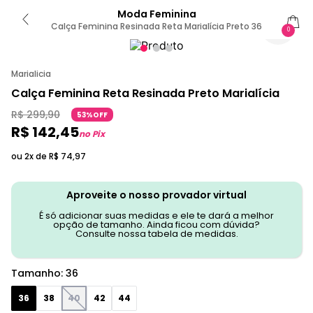
Moda Feminina
Calça Feminina Resinada Reta Marialícia Preto 36
0
Marialicia
Calça Feminina Reta Resinada Preto Marialícia
R$
299
,
90
53%OFF
R$
142
,
45
no Pix
ou 2x de
R$
74
,
97
Aproveite o nosso provador virtual
É só adicionar suas medidas e ele te dará a melhor
opção de tamanho. Ainda ficou com dúvida?
Consulte nossa tabela de medidas.
Tamanho
:
36
36
38
40
42
44