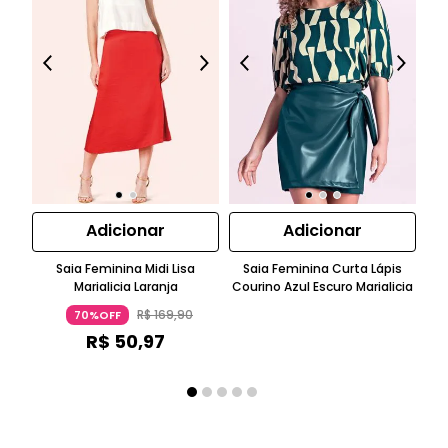
Adicionar
Adicionar
Saia Feminina Midi Lisa
Saia Feminina Curta Lápis
Marialicia Laranja
Courino Azul Escuro Marialicia
Tr
R$
169
,
90
70%OFF
R$
50
,
97