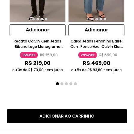
Adicionar
Adicionar
Regata Calvin Klein Jeans
Calça Jeans Feminina Barrel
Ca
Ribana Logo Monograma
Com Pence Azul Calvin Klein
Sk
Preto
Jeans
R$
259
,
00
R$
659
,
00
15%OFF
29%OFF
R$
219
,
00
R$
469
,
00
ou 3x de
R$
73
,
00
sem juros
ou 5x de
R$
93
,
80
sem juros
ADICIONAR AO CARRINHO