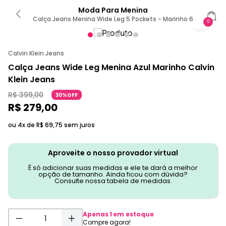
Moda Para Menina
Calça Jeans Menina Wide Leg 5 Pockets - Marinho 6
0
Calvin Klein Jeans
Calça Jeans Wide Leg Menina Azul Marinho Calvin
Klein Jeans
R$
399
,
00
30%OFF
R$
279
,
00
ou 4x de
R$
69
,
75
sem juros
Aproveite o nosso provador virtual
É só adicionar suas medidas e ele te dará a melhor
opção de tamanho. Ainda ficou com dúvida?
Consulte nossa tabela de medidas.
Apenas
1
em estoque