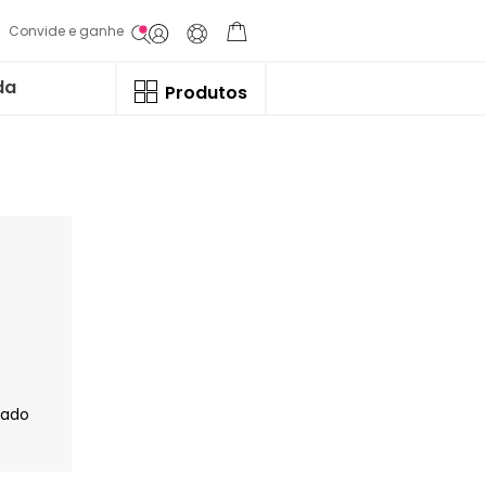
Convide e ganhe
da
Produtos
jado