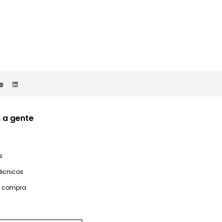
 a gente
a
técnicos
e compra