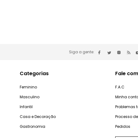
Siga a gente:
Categorias
Fale com
Feminino
F.A.C
Masculino
Minha cont
Infantil
Problemas 
Casa e Decoração
Processo d
Gastronomia
Pedidos