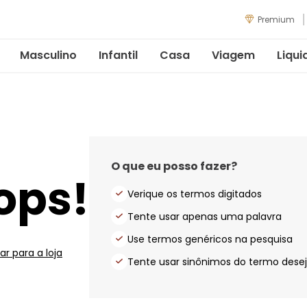
Premium
Masculino
Infantil
Casa
Viagem
Liqui
O que eu posso fazer?
ops!
Verique os termos digitados
Tente usar apenas uma palavra
Use termos genéricos na pesquisa
ar para a loja
Tente usar sinônimos do termo dese