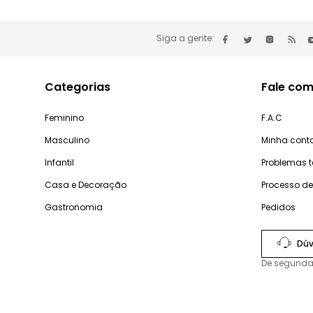
Siga a gente:
Categorias
Fale com
Feminino
F.A.C
Masculino
Minha cont
Infantil
Problemas 
Casa e Decoração
Processo d
Gastronomia
Pedidos
Dúv
De segunda