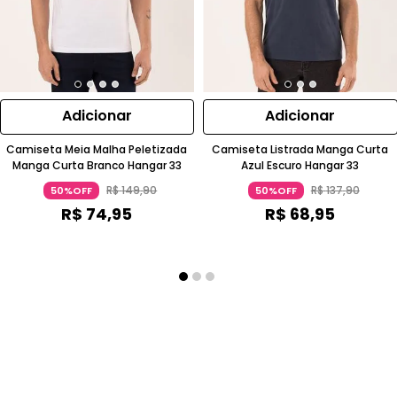
Adicionar
Adicionar
Camiseta Meia Malha Peletizada
Camiseta Listrada Manga Curta
Manga Curta Branco Hangar 33
Azul Escuro Hangar 33
R$
149
,
90
R$
137
,
90
50%OFF
50%OFF
R$
74
,
95
R$
68
,
95