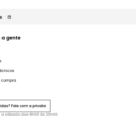
 a gente
a
técnicos
e compra
idas? Fale com a privalia
 a sábado das 8h00 às 20h00.