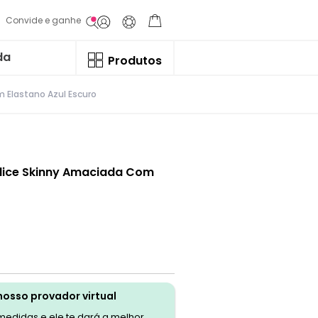
Convide e ganhe
da
Produtos
 Elastano Azul Escuro
lice Skinny Amaciada Com
nosso provador virtual
 medidas e ele te dará a melhor