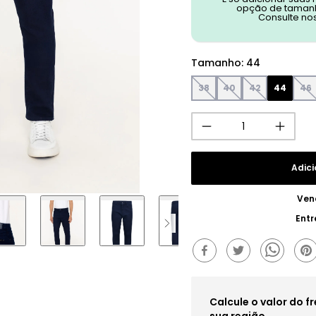
opção de tamanh
Consulte no
Tamanho
:
44
38
40
42
44
46
Adici
Ven
Entr