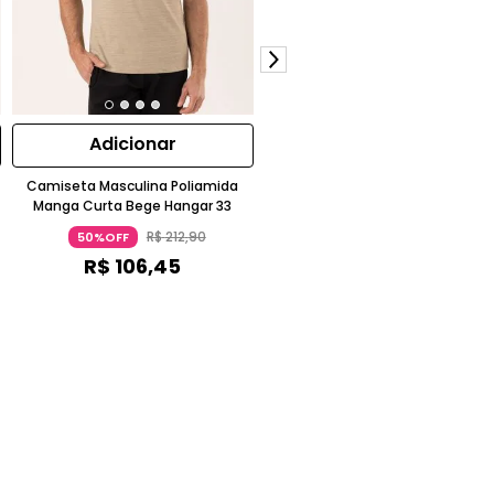
Adicionar
Adicionar
Camiseta Masculina Poliamida
Blusão Com Capuz Manga Long
Manga Curta Bege Hangar 33
Verde Militar Hangar 33
R$
212
,
90
R$
374
,
90
50%OFF
50%OFF
R$
106
,
45
R$
187
,
45
ou 3x de
R$
62
,
48
sem juros