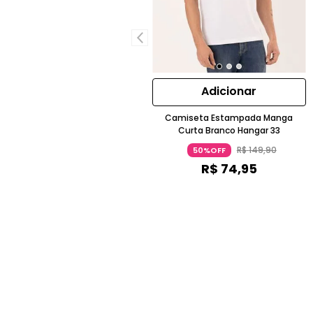
Adicionar
Camiseta Estampada Manga
Curta Branco Hangar 33
R$
149
,
90
50%OFF
R$
74
,
95