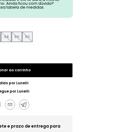
o. Ainda ficou com dúvida?
ssa tabela de medidas.
48
50
52
onar ao carrinho
dido por
Lunelli
egue por
Lunelli