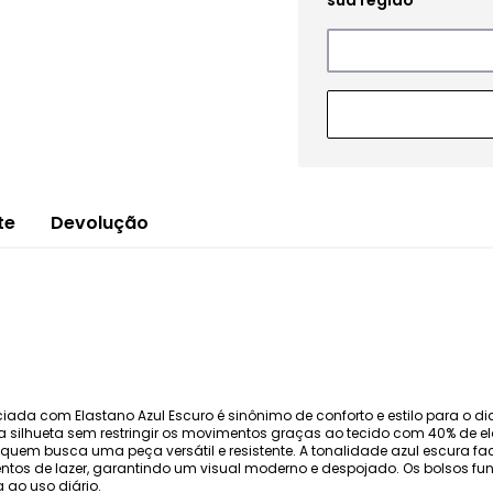
te
Devolução
ada com Elastano Azul Escuro é sinônimo de conforto e estilo para o d
 a silhueta sem restringir os movimentos graças ao tecido com 40% de 
 quem busca uma peça versátil e resistente. A tonalidade azul escura f
ntos de lazer, garantindo um visual moderno e despojado. Os bolsos fun
 ao uso diário.