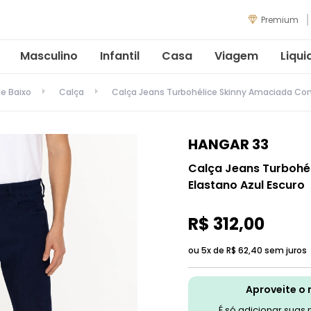
Premium
Masculino
Infantil
Casa
Viagem
Liqui
de Baixo
Calça
Calça Jeans Turbohélice Skinny Amaciada Com
HANGAR 33
Calça Jeans Turbohé
Elastano Azul Escuro
R$
312
,
00
ou 5x de
R$
62
,
40
sem juros
Aproveite o 
É só adicionar suas