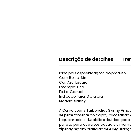
Descrição de detalhes
Fre
Principais especificações do produto:
Com Bolso: Sim
Cor: Azul Escuro
Estampa: Lisa
Estilo: Casual
Indicado Para: Dia a dia
Modelo: Skinny
A Calça Jeans Turbohélice Skinny Amaci
se perfeitamente ao corpo, valorizando
toque macio e durabilidade, ideal para
perfeita para ocasiões casuais e mome
zíper agregam praticidade e segurança