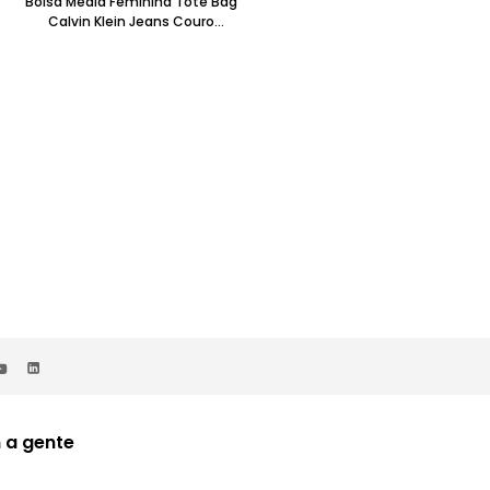
Bolsa Média Feminina Tote Bag
Bolsa Masculina Mini Sport
Calvin Klein Jeans Couro
Essentials Transversal Calvin Kle
Granulado Laranja
Jeans Caqui Claro
R$
599
,
00
50%OFF
R$
299
,
00
ou 4x de
R$
74
,
75
sem juros
 a gente