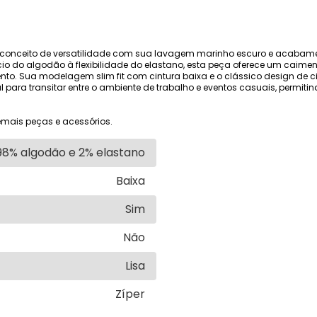
a o conceito de versatilidade com sua lavagem marinho escuro e acab
io do algodão à flexibilidade do elastano, esta peça oferece um caimen
to. Sua modelagem slim fit com cintura baixa e o clássico design de 
al para transitar entre o ambiente de trabalho e eventos casuais, perm
mais peças e acessórios.
98% algodão e 2% elastano
Baixa
Sim
Não
Lisa
Zíper