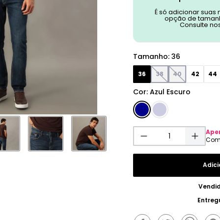
É só adicionar suas
opção de tamanh
Consulte no
Tamanho
:
36
36
38
40
42
44
Cor
:
Azul Escuro
Ape
Adici
Vendi
Entreg