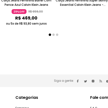
Calça Jeans Feminina Barrel Com
Calça Jeans Feminina Super Skinny
Pence Azul Calvin Klein Jeans
Essential Calvin Klein Jeans -
Marinho
R$
659
,
00
29%OFF
R$
469
,
00
ou 5x de
R$
93
,
80
sem juros
Siga a gente:
Categorias
Fale com