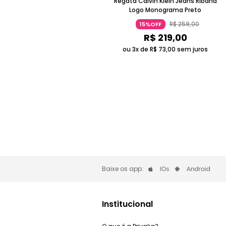
Regata Calvin Klein Jeans Ribana
Logo Monograma Preto
R$
259
,
00
15%OFF
R$
219
,
00
ou 3x de
R$
73
,
00
sem juros
Baixe os app:
Institucional