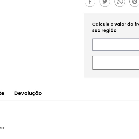
te
Devolução
no