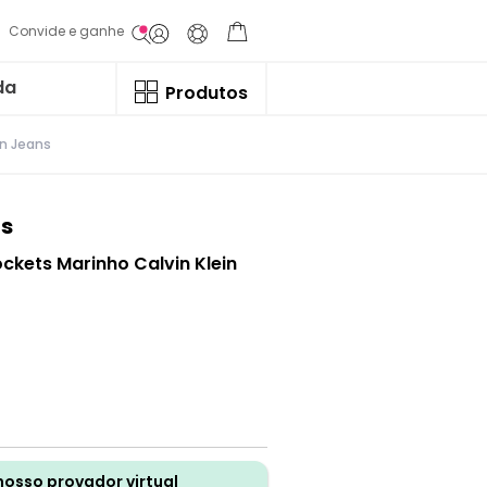
Convide e ganhe
da
Produtos
in Jeans
ns
ckets Marinho Calvin Klein
nosso provador virtual