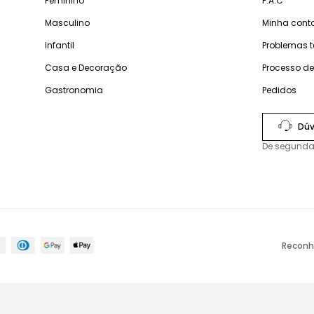
Feminino
F.A.C
Masculino
Minha cont
Infantil
Problemas 
Casa e Decoração
Processo d
Gastronomia
Pedidos
Dúv
De segunda
Reconh