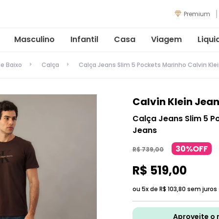
Premium
Masculino
Infantil
Casa
Viagem
Liqui
de Baixo
Calça
Calça Jeans Slim 5 Pockets Marinho Calvin Kle
Calvin Klein Jea
Calça Jeans Slim 5 Po
Jeans
30%OFF
R$
739
,
00
R$
519
,
00
ou 5x de
R$
103
,
80
sem juros
Aproveite o 