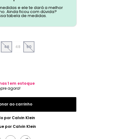
 medidas e ele te dará a melhor
o. Ainda ficou com dúvida?
ssa tabela de medidas.
46
48
50
nas
1
em estoque
onar ao carrinho
do por
Calvin Klein
ue por
Calvin Klein