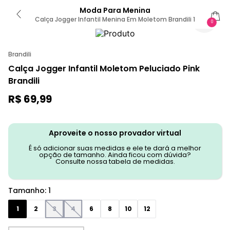
Moda Para Menina
Calça Jogger Infantil Menina Em Moletom Brandili 1
0
Brandili
Calça Jogger Infantil Moletom Peluciado Pink
Brandili
R$
69
,
99
Aproveite o nosso provador virtual
É só adicionar suas medidas e ele te dará a melhor
opção de tamanho. Ainda ficou com dúvida?
Consulte nossa tabela de medidas.
Tamanho
:
1
1
2
3
4
6
8
10
12