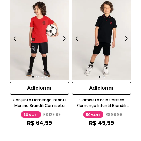
Adicionar
Adicionar
Conjunto Flamengo Infantil
Camiseta Polo Unissex
Menino Brandili Camiseta
Flamengo Infantil Brandili
Manga Curta Bermuda Preto
Malha Manga Curta Preto
R$
129
,
99
R$
99
,
99
50%OFF
50%OFF
R$
64
,
99
R$
49
,
99