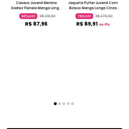
Casaco Juvenil Menina
Jaqueta Puffer Juvenil Com
Xadrez Flanela Manga Longa
Bolsos Manga Longa Cinza
Verde
Claro
R$
219
,
90
R$
379
,
90
60%OFF
76%OFF
R$
87
,
96
R$
89
,
91
no Pix