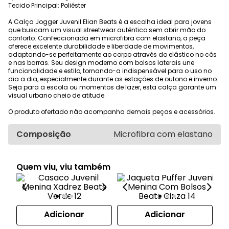
Tecido Principal: Poliéster
A Calça Jogger Juvenil Elian Beats é a escolha ideal para jovens
que buscam um visual streetwear autêntico sem abrir mão do
conforto. Confeccionada em microfibra com elastano, a peça
oferece excelente durabilidade e liberdade de movimentos,
adaptando-se perfeitamente ao corpo através do elástico no cós
e nas barras. Seu design moderno com bolsos laterais une
funcionalidade e estilo, tornando-a indispensável para o uso no
dia a dia, especialmente durante as estações de outono e inverno.
Seja para a escola ou momentos de lazer, esta calça garante um
visual urbano cheio de atitude.
O produto ofertado não acompanha demais peças e acessórios.
Composição
Microfibra com elastano
Quem viu, viu também
Adicionar
Adicionar
Ves