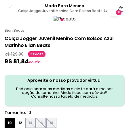
Moda Para Menino
Calça Jogger Juvenil Menino Com Bolsos Beats Azul
0
10
Elian Beats
Calça Jogger Juvenil Menino Com Bolsos Azul
Marinho Elian Beats
R$
129
,
90
37%OFF
R$
81
,
84
no Pix
Aproveite o nosso provador virtual
É só adicionar suas medidas e ele te dará a melhor
opção de tamanho. Ainda ficou com dúvida?
Consulte nossa tabela de medidas.
Tamanho
:
10
10
12
14
16
18