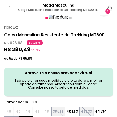
Moda Masculina
Calça Masculina Resistente De Trekking MT500 48
0
L34 / Cinza-Escuro
FORCLAZ
Calça Masculina Resistente de Trekking MT500
R$
626
,
98
55%OFF
R$
280
,
49
no Pix
ou 5x de
R$
65
,
99
Aproveite o nosso provador virtual
É só adicionar suas medidas e ele te dará a melhor
opção de tamanho. Ainda ficou com dúvida?
Consulte nossa tabela de medidas.
Tamanho
:
48 L34
40
42
44
46
48
38 L33
40 L33
42 L33
44 L34