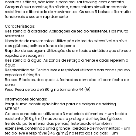
costuras sólidas, são ideais para realizar trekking com conforto.
Graças à sua construção híbrida, apresentam simultaneamente
resistência e liberdade de movimentos. Os seus 5 bolsos são muito
funcionais e secam rapidamente.
Características:
Resistência à abrasão: Aplicações de tecido resistente. Fios muito
resistentes.
Liberdade de movimentos: Utilização de tecido extensível ao nível
dos glúteos, joelhos e fundo da perna
Rapidez de secagem: Utilização de um tecido sintético que oferece
rapidez de secagem
Resistência à água: As zonas de reforço à frente e atrás repelem a
água
Respirabilidade: Tecido leve e respirável utilizado nas zonas pouco
expostas à fricção
Bolsos: 5 bolsos, dos quais 4 fechados com aba e 1 com fecho de
correr.
Peso: Pesa cerca de 380 g no tamanho 44 (G)
Informações técnicas:
Porquê uma construção híbrida para as calças de trekking
MT500?
Calças concebidas utilizando 3 materiais diferentes: - um tecido
resistente (198 g/m2) nas zonas a proteger de fricções (glúteos,
frente da parte inferior das pernas). Este tecido é também
extensível, conferindo uma grande liberdade de movimentos; - um
tecido leve e respirável (145 g/m2) no resto das calças; - um