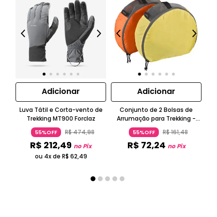
Adicionar
Adicionar
Luva Tátil e Corta-vento de
Conjunto de 2 Bolsas de
Cal
Trekking MT900 Forclaz
Arrumação para Trekking -
em 
Meia-lua - 2x7 Litros
R$
474
,
98
R$
161
,
48
55%OFF
55%OFF
R$
212
,
49
R$
72
,
24
no Pix
no Pix
ou 4x de
R$
62
,
49