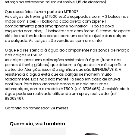
reforço na entreperna muito extensível (15 de elastano).
Que acessórios fazem parte da MT500?
As calças de trekking MT500 estão equipadas com: - 2 bolsos nas
mãos com zíper; - 1 bolso na coxa direita com zíper e 1
compartimento para smartphone no interior; - 1 bolso coxa
esquerda com aba; - 1 bolso traseiro com fecho. Sistema de aperto
elástico no fundo das pernas para um perfeito ajuste das calças
ao calçado. As calças são vendidas com um cinto.
O que é a resistência à água do componente nas zonas de reforço
das calças MT500?
As calças possuem aplicações resistentes à água (fundo das
pernas à frente, glúteos) que deixam a água deslizar à superfície
do tecido. Atenção: isso não significa que são IMPERMEÁVEIS. A
resistência à água evita que as calças se molhem muito
rapidamente. Elas não irão mantê-lo seco em caso de chuva
contínua. Para isso, aconselhamos que adicione umas
sobrecalças, como o modelo MT500. (ref. 8736465). A resistência à
água pode ser reativada utilizando um spray reativador (ref.
8800346).
Garantia do fornecedor: 24 meses
Quem viu, viu também