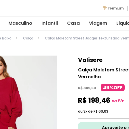
Premium
Masculino
Infantil
Casa
Viagem
Liqui
e Baixo
Calça
Calça Moletom Street Jogger Texturizada Ver
Valisere
Calça Moletom Stree
Vermelha
49%OFF
R$
389
,
90
R$
198
,
46
no Pix
ou 3x de
R$
69
,
63
Aproveite o 