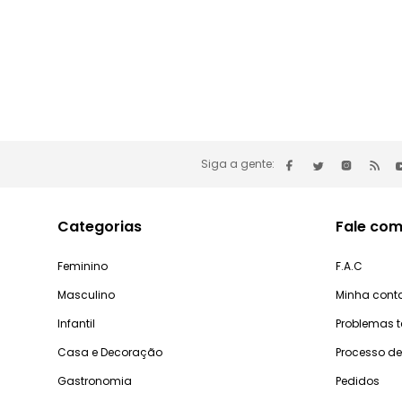
Siga a gente:
Categorias
Fale com
Feminino
F.A.C
Masculino
Minha cont
Infantil
Problemas 
Casa e Decoração
Processo d
Gastronomia
Pedidos