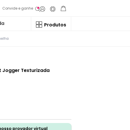
Convide e ganhe
da
Produtos
melha
t Jogger Texturizada
nosso provador virtual