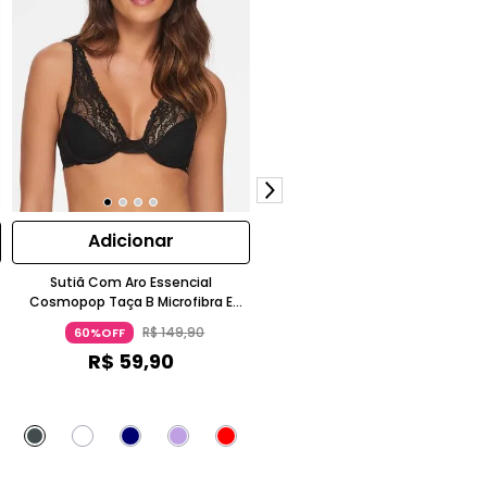
Adicionar
Adicionar
Sutiã Com Aro Essencial
Body Pétala Manga Longa Em
Cosmopop Taça B Microfibra E
Renda Com Bojo Removível Bran
Renda Azul Escuro
R$
149
,
90
R$
449
,
90
60%OFF
62%OFF
R$
59
,
90
R$
170
,
90
no Pix
ou 2x de
R$
89
,
95