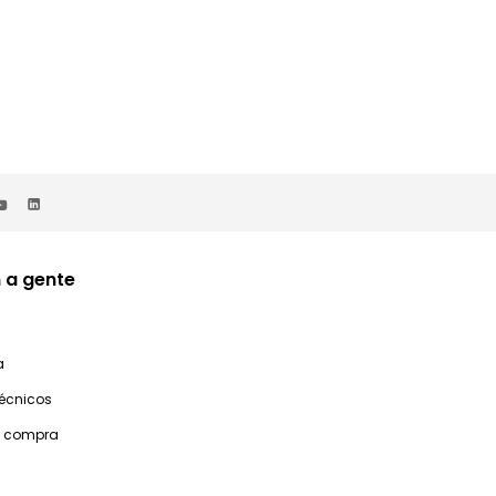
 a gente
a
técnicos
e compra