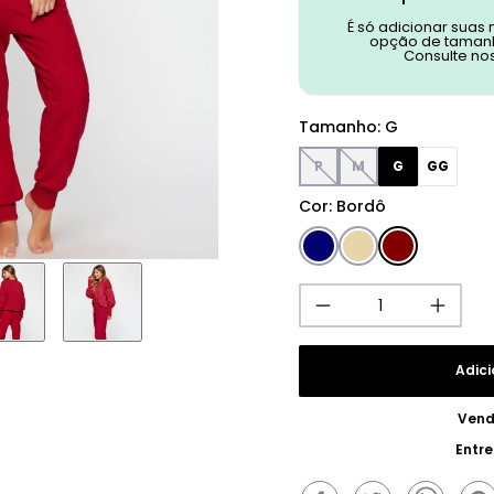
É só adicionar suas
opção de tamanh
Consulte no
Tamanho
:
G
P
M
G
GG
Cor
:
Bordô
Adici
Vend
Entr