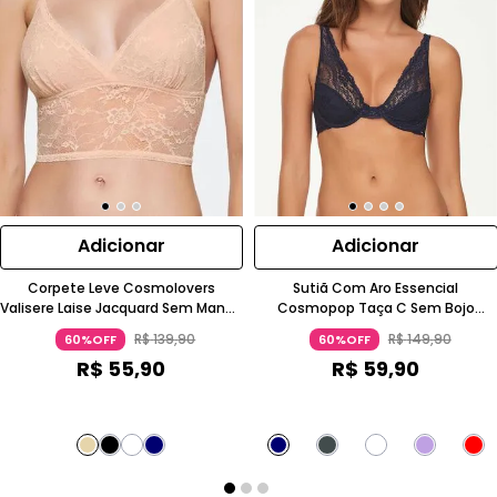
Adicionar
Adicionar
Corpete Leve Cosmolovers
Sutiã Com Aro Essencial
Valisere Laise Jacquard Sem Manga
Cosmopop Taça C Sem Bojo
Azul Escuro
Renda Amarelo Neon
R$
139
,
90
R$
149
,
90
60%OFF
60%OFF
R$
55
,
90
R$
59
,
90