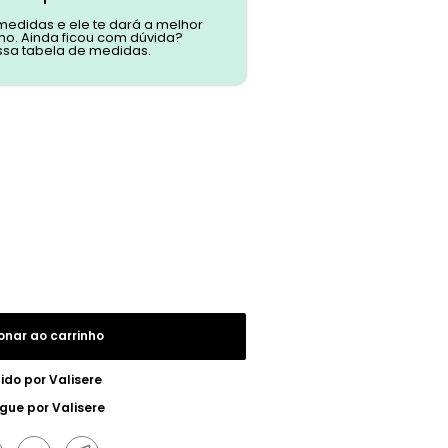
 medidas e ele te dará a melhor
o. Ainda ficou com dúvida?
ssa tabela de medidas.
onar ao carrinho
ido por
Valisere
egue por
Valisere