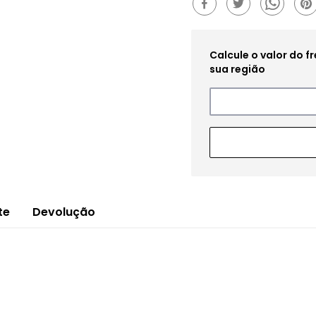
te
Devolução