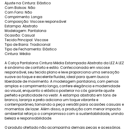
Ajuste na Cintura: Elástico
Com Bolsos: Não
Com Forro: Não
Comprimento: Longa
Composição: Viscose responsável
Estampa: Abstrato
Modelagem: Pantalona
Ocasião: Casual
Tecido Principal: Viscose
Tipo de Barra: Tradicional
Tipo de Fechamento: Elástico
Cintura: Média
A Calça Pantalona Cintura Média Estampada Abstrata da LEZ A LEZ
é sinônimo de conforto e estilo. Confeccionada em viscose
responsável, seu tecido plano e leve proporciona uma sensação
suave ao toque e excelente fluidez, ideal para quem busca
liberdade de movimento. A modelagem pantalona, com pernas
amplas e comprimento longo, confere elegância e modernidade
ao visual, enquanto o elástico posterior no cós garante ajuste
perfeito e praticidade no vestir. A estampa abstrata em tons de
branco, laranja e preto adiciona um toque vibrante e
contemporâneo, tornando a peça versátil para ocasiões casuais e
momentos de lazer. Além disso, a produção com menor impacto
ambiental reforça o compromisso com a sustentabilidade, unindo
beleza e responsabilidade.
O produto ofertado não acompanha demais peças e acessórios.