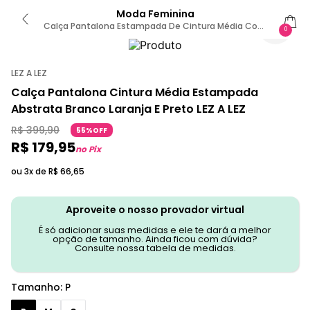
Moda Feminina
Calça Pantalona Estampada De Cintura Média Com
0
Elástico P / Preto
LEZ A LEZ
Calça Pantalona Cintura Média Estampada
Abstrata Branco Laranja E Preto LEZ A LEZ
R$
399
,
90
55%OFF
R$
179
,
95
no Pix
ou 3x de
R$
66
,
65
Aproveite o nosso provador virtual
É só adicionar suas medidas e ele te dará a melhor
opção de tamanho. Ainda ficou com dúvida?
Consulte nossa tabela de medidas.
Tamanho
:
P