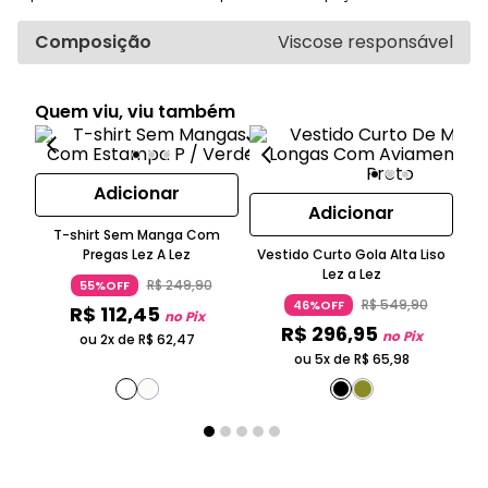
Composição
Viscose responsável
Quem viu, viu também
Adicionar
Adicionar
T-shirt Sem Manga Com
Pregas Lez A Lez
Vestido Curto Gola Alta Liso
B
Lez a Lez
R$
249
,
90
55%OFF
R$
549
,
90
46%OFF
R$
112
,
45
no Pix
R$
296
,
95
no Pix
ou 2x de
R$
62
,
47
ou 5x de
R$
65
,
98