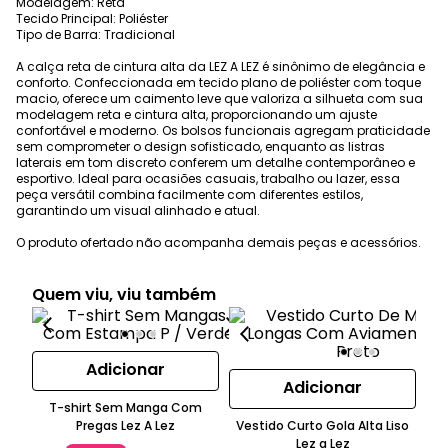
Modelagem: Reta
Tecido Principal: Poliéster
Tipo de Barra: Tradicional
A calça reta de cintura alta da LEZ A LEZ é sinônimo de elegância e
conforto. Confeccionada em tecido plano de poliéster com toque
macio, oferece um caimento leve que valoriza a silhueta com sua
modelagem reta e cintura alta, proporcionando um ajuste
confortável e moderno. Os bolsos funcionais agregam praticidade
sem comprometer o design sofisticado, enquanto as listras
laterais em tom discreto conferem um detalhe contemporâneo e
esportivo. Ideal para ocasiões casuais, trabalho ou lazer, essa
peça versátil combina facilmente com diferentes estilos,
garantindo um visual alinhado e atual.
O produto ofertado não acompanha demais peças e acessórios.
Quem viu, viu também
Adicionar
Adicionar
T-shirt Sem Manga Com
Pregas Lez A Lez
Vestido Curto Gola Alta Liso
B
Lez a Lez