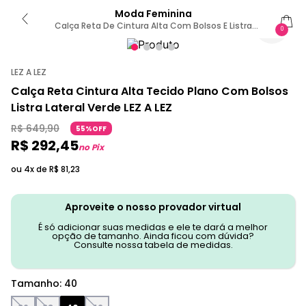
Moda Feminina
Calça Reta De Cintura Alta Com Bolsos E Listra
0
Lateral 40 / Verde
LEZ A LEZ
Calça Reta Cintura Alta Tecido Plano Com Bolsos
Listra Lateral Verde LEZ A LEZ
R$
649
,
90
55%OFF
R$
292
,
45
no Pix
ou 4x de
R$
81
,
23
Aproveite o nosso provador virtual
É só adicionar suas medidas e ele te dará a melhor
opção de tamanho. Ainda ficou com dúvida?
Consulte nossa tabela de medidas.
Tamanho
:
40