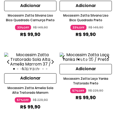
Adicionar
Adicionar
Mocassim Zatta Silvana Liso
Mocassim Zatta Silvana Liso
Bico Quadrado Camurça Preto
Bico Quadrado Preto
R$
149
,
90
R$
149
,
90
33%OFF
33%OFF
R$
99
,
90
R$
99
,
90
Adicionar
Adicionar
Mocassim Zatta Laço Yanka
Tratorado Preto
Mocassim Zatta Amelia Sola
R$
229
,
90
57%OFF
Alta Tratorado Marrom
R$
99
,
90
R$
229
,
90
57%OFF
R$
99
,
90