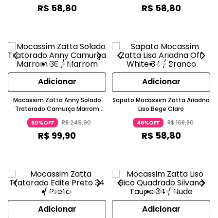
R$
58
,
80
R$
58
,
80
Adicionar
Adicionar
Mocassim Zatta Anny Solado
Sapato Mocassim Zatta Ariadna
Tratorado Camurça Marrom
Liso Bege Claro
Escuro
R$
249
,
90
R$
108
,
80
60%OFF
46%OFF
R$
99
,
90
R$
58
,
80
Adicionar
Adicionar