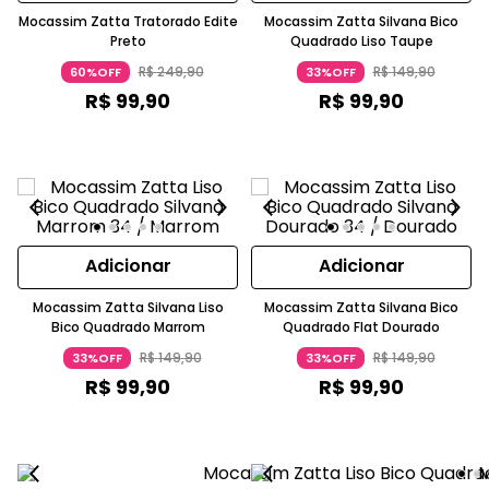
Mocassim Zatta Tratorado Edite
Mocassim Zatta Silvana Bico
Preto
Quadrado Liso Taupe
R$
249
,
90
R$
149
,
90
60%OFF
33%OFF
R$
99
,
90
R$
99
,
90
Adicionar
Adicionar
Mocassim Zatta Silvana Liso
Mocassim Zatta Silvana Bico
Bico Quadrado Marrom
Quadrado Flat Dourado
R$
149
,
90
R$
149
,
90
33%OFF
33%OFF
R$
99
,
90
R$
99
,
90