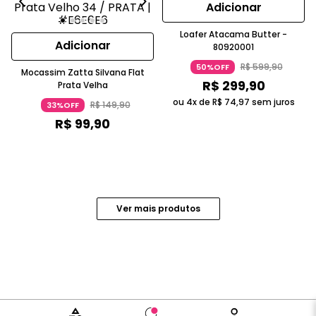
Adicionar
Loafer Atacama Butter -
Adicionar
80920001
R$
599
,
90
50%OFF
Mocassim Zatta Silvana Flat
R$
299
,
90
Prata Velha
ou 4x de
R$
74
,
97
sem juros
R$
149
,
90
33%OFF
R$
99
,
90