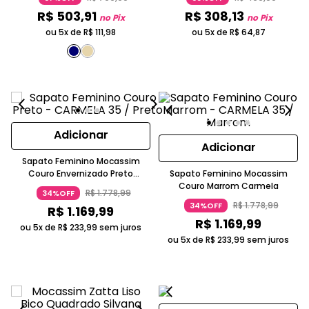
R$
503
,
91
R$
308
,
13
no Pix
no Pix
ou 5x de
R$
111
,
98
ou 5x de
R$
64
,
87
Adicionar
Adicionar
Sapato Feminino Mocassim
Couro Envernizado Preto
Sapato Feminino Mocassim
Carmela
Couro Marrom Carmela
R$
1
.
778
,
99
34%OFF
R$
1
.
778
,
99
34%OFF
R$
1
.
169
,
99
R$
1
.
169
,
99
ou 5x de
R$
233
,
99
sem juros
ou 5x de
R$
233
,
99
sem juros