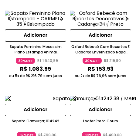
Adicionar
Adicionar
Sapato Feminino Mocassim
Oxford Bebecê Com Recortes E
Plano Estampa Animal
Cadarço Envernizado Napa
Caramelo Com Corrente
Sintético Preto
R$
1
.
540
,
99
R$
219
,
90
30%OFF
30%OFF
Carmela
R$
1
.
083
,
99
R$
153
,
93
ou 5x de
R$
216
,
79
sem juros
ou 2x de
R$
76
,
96
sem juros
Adicionar
Adicionar
Sapato Camurça; 014242
Loafer Preto Couro
R$
799
,
90
R$
499
,
00
37%OFF
38%OFF