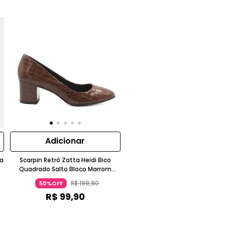
Adicionar
na
Scarpin Retrô Zatta Heidi Bico
Quadrado Salto Bloco Marrom
Escuro
R$
199
,
90
50%OFF
R$
99
,
90