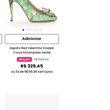
Adicionar
Sapato Red Valentino Scarpin
Couro Estampado Verde
R$
599
,
00
45%OFF
R$
329
,
45
ou 5x de
R$
65
,
89
sem juros