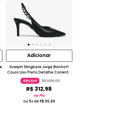
Adicionar
ee
Scarpin Slingback Jorge Bischoff
Couro Liso Preto Detalhe Corrente
Grafite
R$
599
,
00
48%OFF
R$
312
,
98
no Pix
ou 5x de
R$
65
,
89