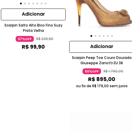
Adicionar
Scarpin Salto Alto Bico Fino Suzy
Prata Velha
R$
229
,
90
57%OFF
R$
99
,
90
Adicionar
Scarpin Peep Toe Couro Dourado
Giuseppe Zanotti EU 38
R$
1
.
790
,
00
50%OFF
R$
895
,
00
ou 5x de
R$
179
,
00
sem juros