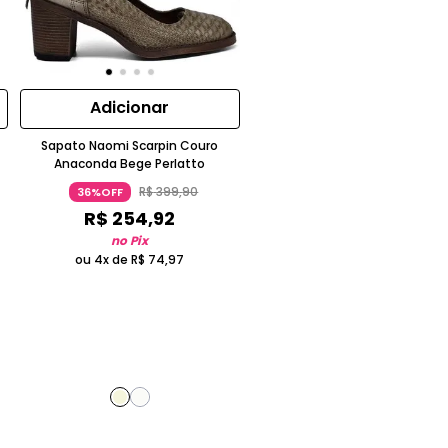
Adicionar
Sapato Naomi Scarpin Couro
Anaconda Bege Perlatto
R$
399
,
90
36%OFF
R$
254
,
92
no Pix
ou 4x de
R$
74
,
97