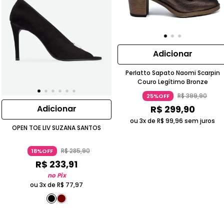
Adicionar
Perlatto Sapato Naomi Scarpin
Couro Legítimo Bronze
R$
399
,
90
25%OFF
R$
299
,
90
Adicionar
ou 3x de
R$
99
,
96
sem juros
OPEN TOE LIV SUZANA SANTOS
R$
285
,
90
18%OFF
R$
233
,
91
no Pix
ou 3x de
R$
77
,
97