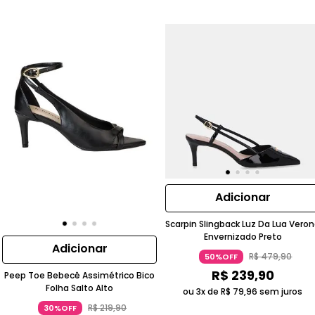
Adicionar
Scarpin Slingback Luz Da Lua Vero
Envernizado Preto
Adicionar
R$
479
,
90
50%OFF
R$
239
,
90
Peep Toe Bebecê Assimétrico Bico
Folha Salto Alto
ou 3x de
R$
79
,
96
sem juros
R$
219
,
90
30%OFF