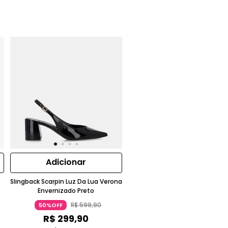
Adicionar
Slingback Scarpin Luz Da Lua Verona
Envernizado Preto
R$
599
,
90
50%OFF
R$
299
,
90