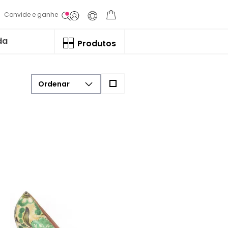
Convide e ganhe
da
Produtos