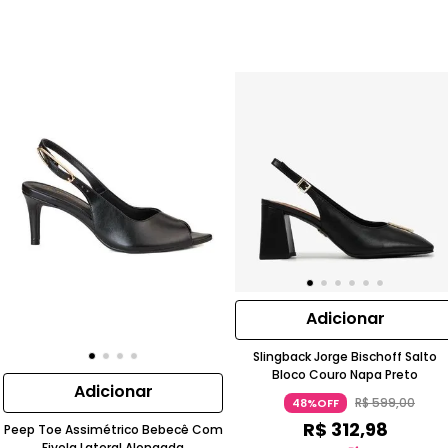
Adicionar
Slingback Jorge Bischoff Salto
Bloco Couro Napa Preto
Adicionar
R$
599
,
00
48%OFF
R$
312
,
98
Peep Toe Assimétrico Bebecê Com
Fivela Lateral Alongada