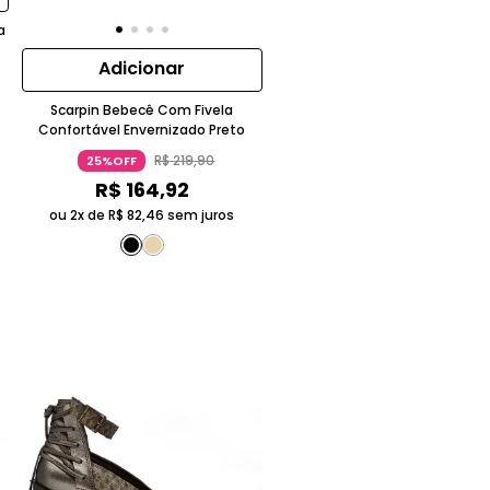
a
Adicionar
Scarpin Bebecê Com Fivela
Confortável Envernizado Preto
R$
219
,
90
25%OFF
R$
164
,
92
ou 2x de
R$
82
,
46
sem juros