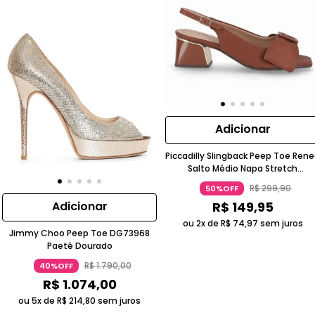
Adicionar
Piccadilly Slingback Peep Toe Ren
Salto Médio Napa Stretch
Caramelo
R$
299
,
90
50%OFF
R$
149
,
95
Adicionar
ou 2x de
R$
74
,
97
sem juros
Jimmy Choo Peep Toe DG73968
Paetê Dourado
R$
1
.
790
,
00
40%OFF
R$
1
.
074
,
00
ou 5x de
R$
214
,
80
sem juros