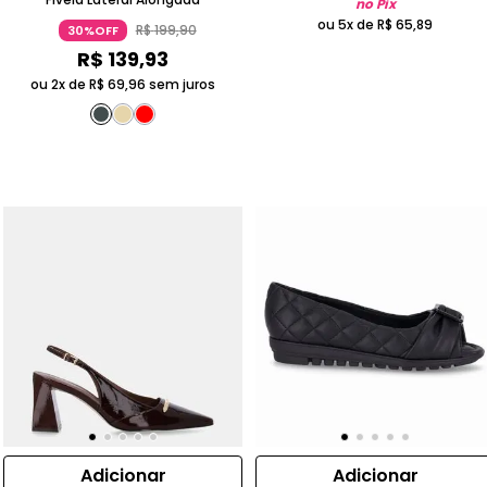
no Pix
ou 5x de
R$
65
,
89
R$
199
,
90
30%OFF
R$
139
,
93
ou 2x de
R$
69
,
96
sem juros
Adicionar
Adicionar