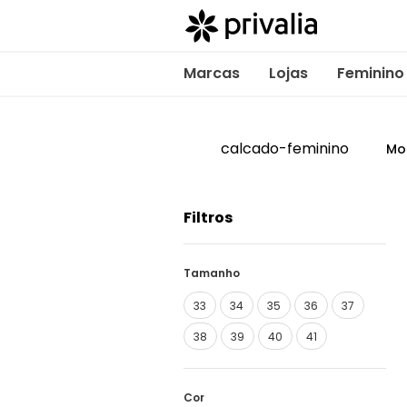
Marcas
Lojas
Feminino
calcado-feminino
Mo
Filtros
Tamanho
33
34
35
36
37
38
39
40
41
Cor