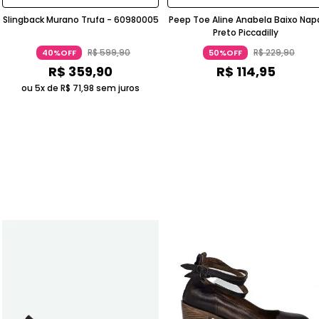
Slingback Murano Trufa - 60980005
Peep Toe Aline Anabela Baixo Nap
Preto Piccadilly
R$
599
,
90
R$
229
,
90
40%OFF
50%OFF
R$
359
,
90
R$
114
,
95
ou 5x de
R$
71
,
98
sem juros