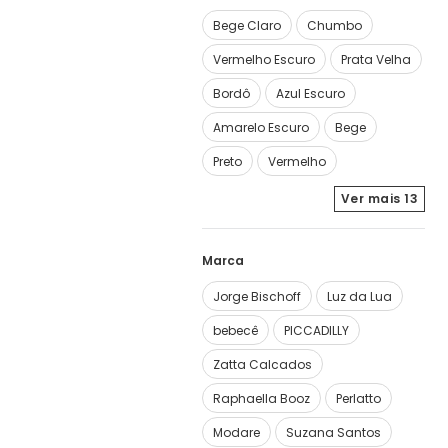
Bege Claro
Chumbo
Vermelho Escuro
Prata Velha
Bordô
Azul Escuro
Amarelo Escuro
Bege
Preto
Vermelho
Ver mais
13
Marca
Jorge Bischoff
Luz da Lua
bebecê
PICCADILLY
Zatta Calcados
Raphaella Booz
Perlatto
Modare
Suzana Santos