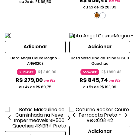
R$
858
,
49
no Pix
ou 2x de
R$
69
,
50
ou 5x de
R$
201
,
99
Adicionar
Adicionar
Bota Angel Couro Mogno -
Bota Masculina de Trilha SH500
ANG820E
Quechua
R$
349
,
90
R$
1
.
890
,
48
20%OFF
55%OFF
R$
279
,
00
R$
845
,
74
no Pix
no Pix
ou 4x de
R$
69
,
75
ou 5x de
R$
198
,
99
Adicionar