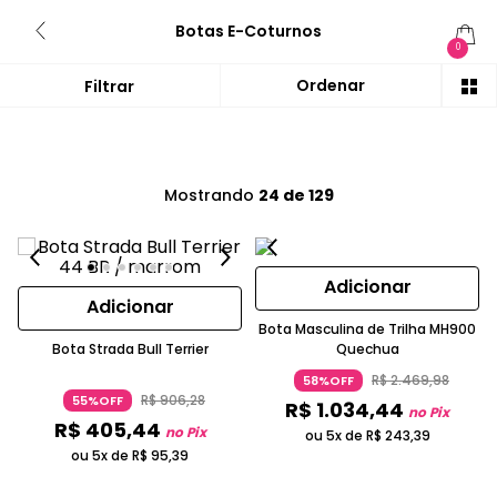
Botas E-Coturnos
0
Mostrando
24 de 129
Adicionar
Adicionar
Bota Masculina de Trilha MH900
Bota Strada Bull Terrier
Quechua
R$
2
.
469
,
98
58%OFF
R$
906
,
28
55%OFF
R$
1
.
034
,
44
no Pix
R$
405
,
44
no Pix
ou 5x de
R$
243
,
39
ou 5x de
R$
95
,
39