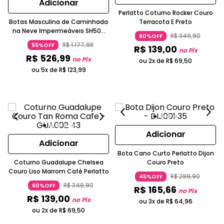
Adicionar
Perlatto Coturno Rocker Couro
Botas Masculina de Caminhada
Terracota E Preto
na Neve Impermeáveis SH500
R$
349
,
90
60%OFF
Quechua
R$
1
.
177
,
98
55%OFF
R$
139
,
00
no Pix
R$
526
,
99
no Pix
ou 2x de
R$
69
,
50
ou 5x de
R$
123
,
99
Adicionar
Adicionar
Bota Cano Curto Perlatto Dijon
Coturno Guadalupe Chelsea
Couro Preto
Couro Liso Marrom Café Perlatto
R$
299
,
90
45%OFF
R$
349
,
90
60%OFF
R$
165
,
66
no Pix
R$
139
,
00
no Pix
ou 3x de
R$
64
,
96
ou 2x de
R$
69
,
50