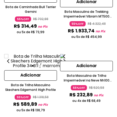
Adicionar
Bota de Caminhada Bull Terrier
Gemini
Bota Masculina de Trekking
Impermeável Vibram MT500
R$
702
,
98
55%OFF
Forclaz
R$
4
.
322
,
48
55%OFF
R$
314
,
49
no Pix
R$
1
.
933
,
74
no Pix
ou 5x de
R$
73
,
99
ou 5x de
R$
454
,
99
Adicionar
Adicionar
Bota Masculina de Trilha
Impermeável na Neve Nh100
Bota de Trilha Masculino
Quechua
R$
520
,
58
55%OFF
Skechers Edgemont High Profile
R$
232
,
89
no Pix
R$
1
.
318
,
58
55%OFF
ou 4x de
R$
68
,
49
R$
589
,
89
no Pix
ou 5x de
R$
138
,
79