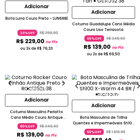
Adicionar
Adicionar
Bota Luna Couro Preto - LUN688E
Coturno Guadalupe Cano Médio
Couro Liso Terracota
R$
299
,
90
24%OFF
R$
349
,
90
60%OFF
R$
229
,
00
no Pix
R$
139
,
00
no Pix
ou 3x de
R$
76
,
33
ou 2x de
R$
69
,
50
Adicionar
Adicionar
Coturno Masculino Perlatto
Cano Médio Couro Antique
Bota Masculina de Trilha
Pinhão Preto
Quentes e Impermeáveis Sh100
R$
349
,
90
60%OFF
X-Warm
R$
1
.
918
,
98
55%OFF
R$
139
,
00
no Pix