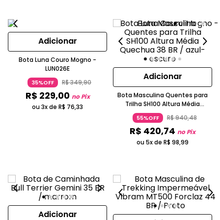
Adicionar
Bota Luna Couro Mogno -
LUN026E
Adicionar
R$
349
,
90
35%OFF
R$
229
,
00
Bota Masculina Quentes para
no Pix
Trilha SH100 Altura Média
ou 3x de
R$
76
,
33
Quechua
R$
940
,
48
55%OFF
R$
420
,
74
no Pix
ou 5x de
R$
98
,
99
Adicionar