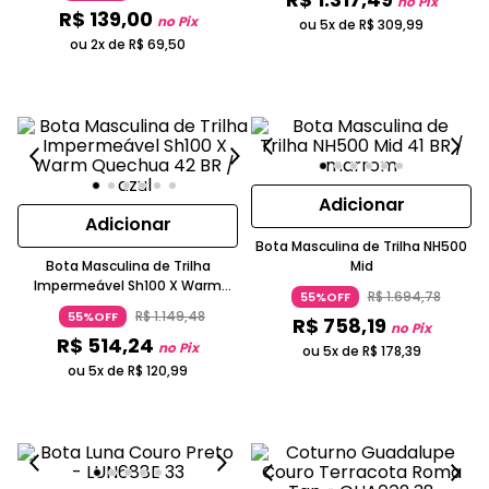
no Pix
R$
139
,
00
no Pix
ou 5x de
R$
309
,
99
ou 2x de
R$
69
,
50
Adicionar
Adicionar
Bota Masculina de Trilha NH500
Bota Masculina de Trilha
Mid
Impermeável Sh100 X Warm
R$
1
.
694
,
78
55%OFF
Quechua
R$
1
.
149
,
48
55%OFF
R$
758
,
19
no Pix
R$
514
,
24
no Pix
ou 5x de
R$
178
,
39
ou 5x de
R$
120
,
99