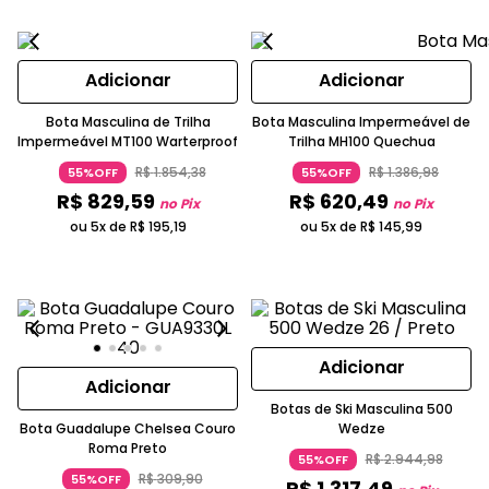
Adicionar
Adicionar
Bota Masculina de Trilha
Bota Masculina Impermeável de
Impermeável MT100 Warterproof
Trilha MH100 Quechua
R$
1
.
854
,
38
R$
1
.
386
,
98
55%OFF
55%OFF
R$
829
,
59
R$
620
,
49
no Pix
no Pix
ou 5x de
R$
195
,
19
ou 5x de
R$
145
,
99
Adicionar
Adicionar
Botas de Ski Masculina 500
Bota Guadalupe Chelsea Couro
Wedze
Roma Preto
R$
2
.
944
,
98
55%OFF
R$
309
,
90
55%OFF
R$
1
.
317
,
49