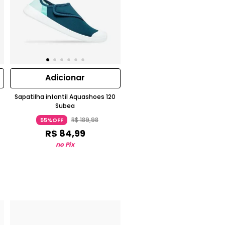
Adicionar
Sapatilha infantil Aquashoes 120
Subea
R$
189
,
98
55%OFF
R$
84
,
99
no Pix