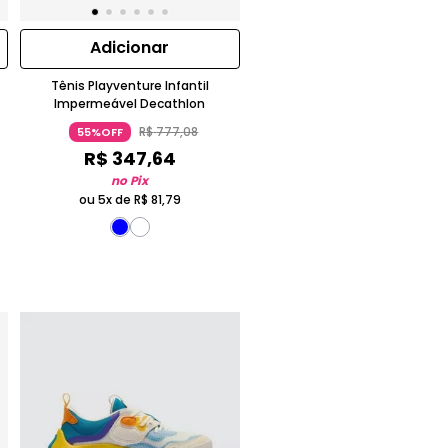
Adicionar
Tênis Playventure Infantil
Impermeável Decathlon
R$
777
,
08
55%OFF
R$
347
,
64
no Pix
ou 5x de
R$
81
,
79