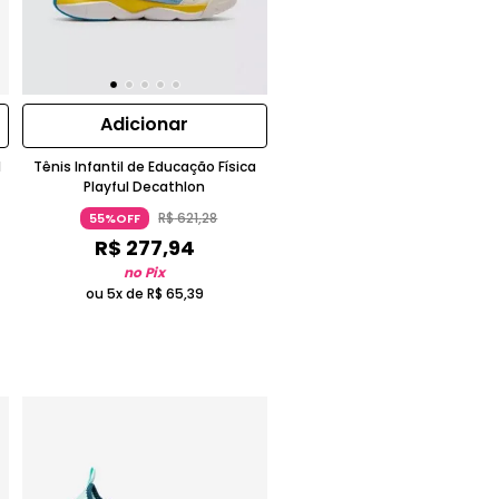
Adicionar
d
Tênis Infantil de Educação Física
Playful Decathlon
R$
621
,
28
55%OFF
R$
277
,
94
no Pix
ou 5x de
R$
65
,
39