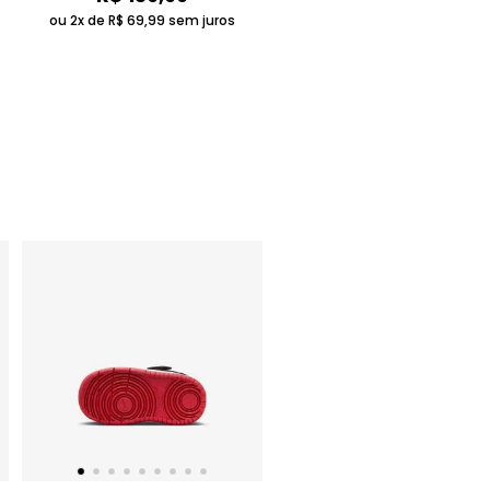
ou 2x de
R$
69
,
99
sem juros