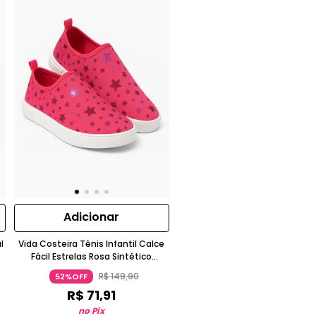
Adicionar
l
Vida Costeira Tênis Infantil Calce
Fácil Estrelas Rosa Sintético
Borracha
R$
149
,
90
52%OFF
R$
71
,
91
no Pix