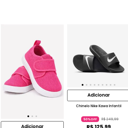
Adicionar
Chinelo Nike Kawa Infantil
R$
249
,
99
50%OFF
R$
125
,
99
Adicionar