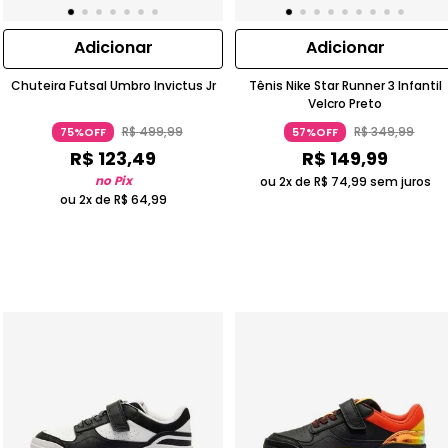
Adicionar
Adicionar
Chuteira Futsal Umbro Invictus Jr
Tênis Nike Star Runner 3 Infantil
Velcro Preto
R$
499
,
99
R$
349
,
99
75%OFF
57%OFF
R$
123
,
49
R$
149
,
99
no Pix
ou 2x de
R$
74
,
99
sem juros
ou 2x de
R$
64
,
99