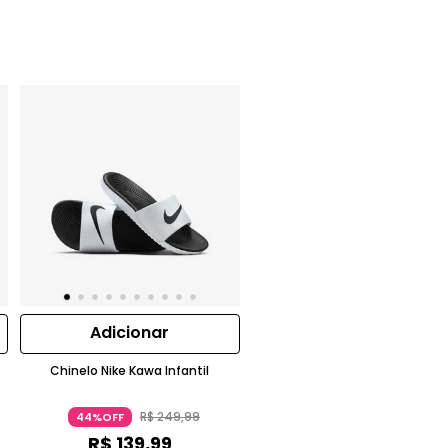
Adicionar
Chinelo Nike Kawa Infantil
R$
249
,
99
44%OFF
R$
139
,
99