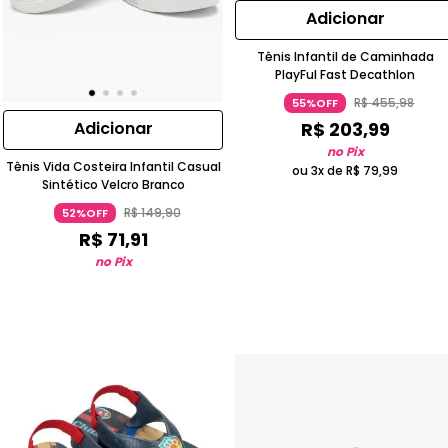
Adicionar
Tênis Infantil de Caminhada
PlayFul Fast Decathlon
R$
455
,
98
55%OFF
R$
203
,
99
Adicionar
no Pix
Tênis Vida Costeira Infantil Casual
ou 3x de
R$
79
,
99
Sintético Velcro Branco
R$
149
,
90
52%OFF
R$
71
,
91
no Pix