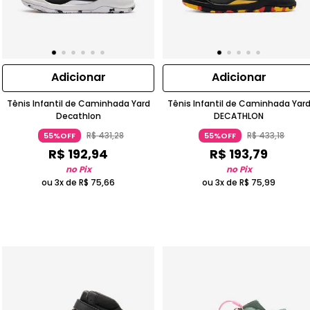
Adicionar
Adicionar
Tênis Infantil de Caminhada Yard
Tênis Infantil de Caminhada Yar
Decathlon
DECATHLON
R$
431
,
28
R$
433
,
18
55%OFF
55%OFF
R$
192
,
94
R$
193
,
79
no Pix
no Pix
ou 3x de
R$
75
,
66
ou 3x de
R$
75
,
99