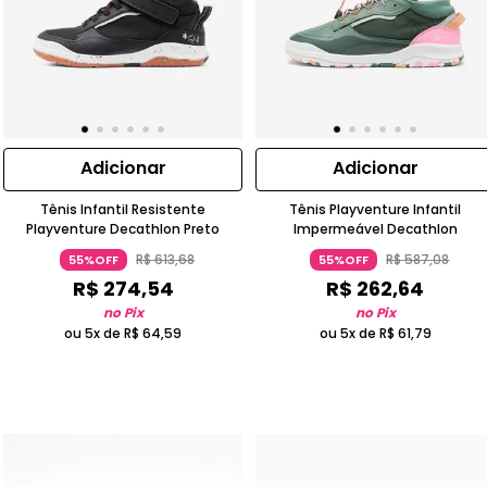
Adicionar
Adicionar
Tênis Infantil Resistente
Tênis Playventure Infantil
Playventure Decathlon Preto
Impermeável Decathlon
R$
613
,
68
R$
587
,
08
55%OFF
55%OFF
R$
274
,
54
R$
262
,
64
no Pix
no Pix
ou 5x de
R$
64
,
59
ou 5x de
R$
61
,
79