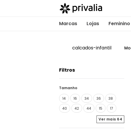
Marcas
Lojas
Feminino
calcados-infantil
Mo
Filtros
Tamanho
14
16
34
36
38
40
42
44
15
17
Ver mais
64