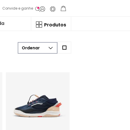
Convide e ganhe
da
Produtos