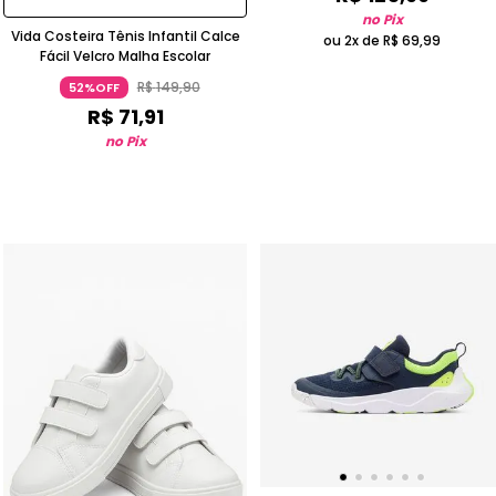
no Pix
Vida Costeira Tênis Infantil Calce
ou 2x de
R$
69
,
99
Fácil Velcro Malha Escolar
R$
149
,
90
52%OFF
R$
71
,
91
no Pix