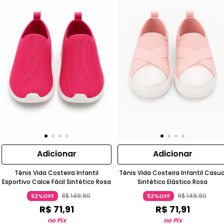
Adicionar
Adicionar
Tênis Vida Costeira Infantil
Tênis Vida Costeira Infantil Casua
Esportivo Calce Fácil Sintético Rosa
Sintético Elástico Rosa
R$
149
,
90
R$
149
,
90
52%OFF
52%OFF
R$
71
,
91
R$
71
,
91
no Pix
no Pix