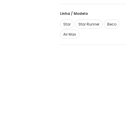
Linha / Modelo
Star
Star Runner
Beco
Air Max