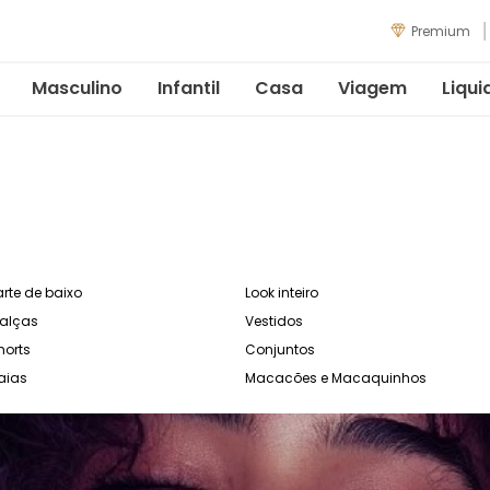
Premium
Masculino
Infantil
Casa
Viagem
Liqui
arte de baixo
Look inteiro
alças
Vestidos
horts
Conjuntos
aias
Macacões e Macaquinhos