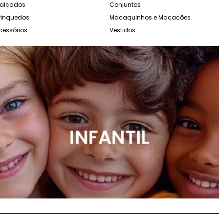
alçados
Conjuntos
rinquedos
Macaquinhos e Macacões
cessórios
Vestidos