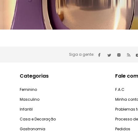
Siga a gente:
Categorias
Fale com
Feminino
F.A.C
Masculino
Minha cont
Infantil
Problemas 
Casa e Decoração
Processo d
Gastronomia
Pedidos