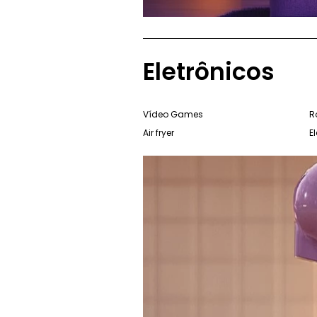
Eletrônicos
Vídeo Games
R
Air fryer
E