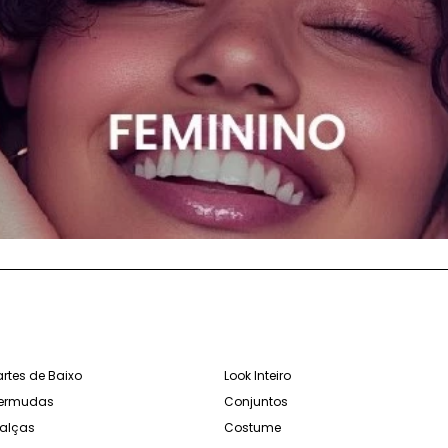
artes de Baixo
Look Inteiro
ermudas
Conjuntos
alças
Costume