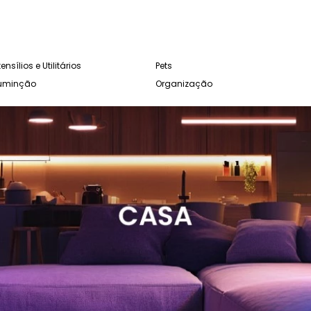
ensílios e Utilitários
Pets
luminção
Organização