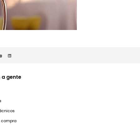
 a gente
a
técnicos
e compra