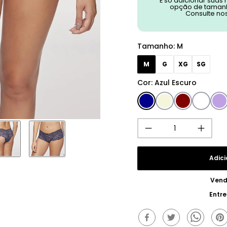
É só adicionar suas
opção de tamanh
Consulte no
Tamanho
:
M
M
G
XG
SG
Cor
:
Azul Escuro
Adici
Vend
Entr