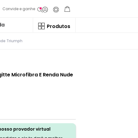
Convide e ganhe
da
Produtos
Nude Triumph
gitte Microfibra E Renda Nude
nosso provador virtual