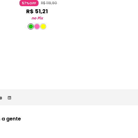
R$
119
,
90
R$
99
,
90
57%OFF
57%OFF
R$
51
,
21
R$
42
,
66
no Pix
no Pix
 a gente