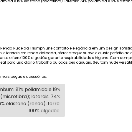
mida e 19% elastano (microfibra); laterais: 74% poliamida e 6% elastano
a e Renda Nude da Triumph une conforto e elegância em um design sofis
 e laterais em renda delicada, oferece toque suave e ajuste perfeito ao c
nto o forro 100% algodão garante respirabilidade e higiene. Com comp
deal para uso diário, trabalho ou ocasiões casuais. Seu tom nude versát
mais peças e acessórios.
mbum: 81% poliamida e 19%
(microfibra); laterais: 74%
6% elastano (renda); forro:
100% algodão.