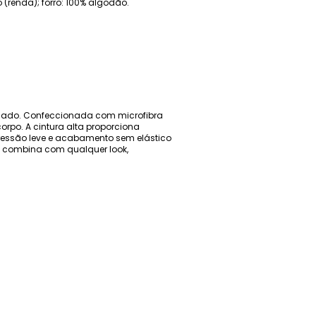
 (renda); forro: 100% algodão.
ticado. Confeccionada com microfibra
orpo. A cintura alta proporciona
ressão leve e acabamento sem elástico
il combina com qualquer look,