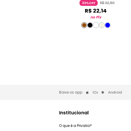
R$
32
,
90
33%OFF
R$
22
,
14
no Pix
Baixe os app:
Institucional
O que é a Privalia?