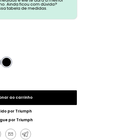
 medidas e ele te dará a melhor
o. Ainda ficou com dúvida?
ssa tabela de medidas.
onar ao carrinho
ido por
Triumph
egue por
Triumph