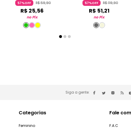
R$
59
,
90
R$
119
,
90
57%OFF
57%OFF
R$
25
,
56
R$
51
,
21
no Pix
no Pix
Siga a gente:
Categorias
Fale com
Feminino
F.A.C