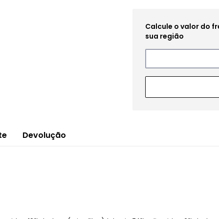
te
Devolução