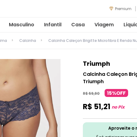
Premium
Masculino
Infantil
Casa
Viagem
Liqui
tima
Calcinha
Calcinha Caleçon Brigitte Microfibra E Renda 
Triumph
Calcinha Caleçon Bri
Triumph
15%OFF
R$
59
,
90
R$
51
,
21
no Pix
Aproveite o 