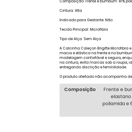
Composição: Frente e bumbum: 81% polia
Cintura: Alta
Indicado para Gestante: Não
Tecido Principal: Microfibra
Tipo de Alça: Sem Alça
A Calcinha Caleçon Brigitte Microfibr
macia e elástica na frente e no bumbum,
modelagem confortável e segura, enqua
na cintura, evita marcas sob a roupa, i
entregando discrição e feminilidade.
O produto ofertado não acompanha de
Composição
Frente e bu
elastano 
poliamida e 