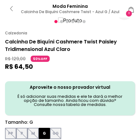
Moda Feminina
Calcinha De Biquíni Cashmere Twist - Azul G / Azul
0
Calzedonia
Calcinha De Biquíni Cashmere Twist Paisley
Tridimensional Azul Claro
R$
129
,
00
50%OFF
R$
64
,
50
Aproveite o nosso provador virtual
É só adicionar suas medidas e ele te dará a melhor
opção de tamanho. Ainda ficou com dúvida?
Consulte nossa tabela de medidas.
Tamanho
:
G
PP
P
M
G
GG