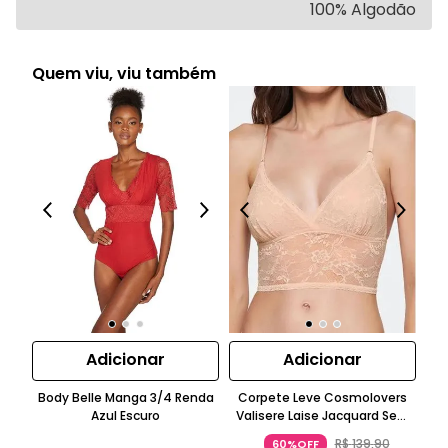
100% Algodão
Quem viu, viu também
Adicionar
Adicionar
Body Belle Manga 3/4 Renda
Corpete Leve Cosmolovers
Azul Escuro
Valisere Laise Jacquard Sem
Co
Manga Azul Escuro
R$
139
,
90
60%OFF