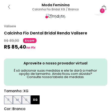
Moda Feminina
Calcinha Fio Bridal XG / Branco
0
Valisere
Calcinha Fio Dental Bridal Renda Valisere
R$
89
,
90
5%OFF
R$
85
,
40
no Pix
Aproveite o nosso provador virtual
É só adicionar suas medidas e ele te dará a melhor
opção de tamanho. Ainda ficou com dúvida?
Consulte nossa tabela de medidas.
Tamanho
:
XG
P
M
G
XG
Cor
:
Branco