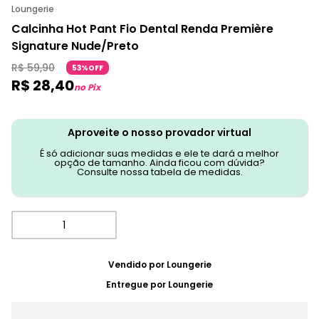
Loungerie
Calcinha Hot Pant Fio Dental Renda Première
Signature Nude/Preto
R$
59
,
90
53%OFF
R$
28
,
40
no Pix
Aproveite o nosso provador virtual
É só adicionar suas medidas e ele te dará a melhor
opção de tamanho. Ainda ficou com dúvida?
Consulte nossa tabela de medidas.
Vendido por
Loungerie
Entregue por
Loungerie