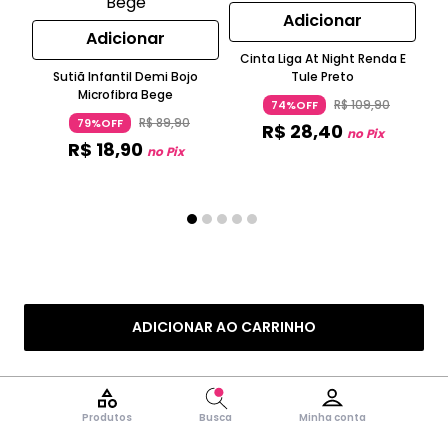
Adicionar
Adicionar
Cinta Liga At Night Renda E
Sutiã Infantil Demi Bojo
Tule Preto
Cal
Microfibra Bege
R
R$
109
,
90
74%OFF
R$
89
,
90
79%OFF
R$
28
,
40
no Pix
R$
18
,
90
no Pix
ADICIONAR AO CARRINHO
Produtos
Busca
Minha conta