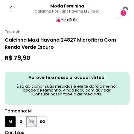
Moda Feminina
Calcinha Hot Pant Havana M / Rosa
0
Triumph
Calcinha Maxi Havana 24827 Microfibra Com
Renda Verde Escuro
R$
79
,
90
Aproveite o nosso provador virtual
É só adicionar suas medidas e ele te dará a melhor
opção de tamanho. Ainda ficou com dúvida?
Consulte nossa tabela de medidas.
Tamanho
:
M
M
G
XG
SG
Cor
:
Lilás