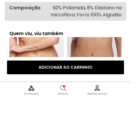
Composição
92% Poliamida, 8% Elastano na
microfibra; Forro 100% Algodão
Quem viu, viu também
ADICIONAR AO CARRINHO
Produtos
Busca
Minha conta
Adicionar
Adicionar
Calcinha Tanga Mini em
Calcinha Midi Rouge Renda
S