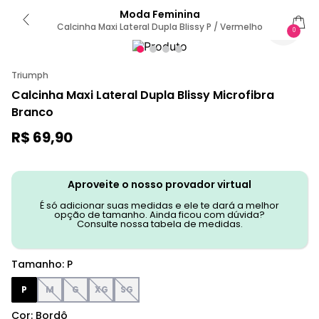
Moda Feminina
Calcinha Maxi Lateral Dupla Blissy P / Vermelho
0
Triumph
Calcinha Maxi Lateral Dupla Blissy Microfibra
Branco
R$
69
,
90
Aproveite o nosso provador virtual
É só adicionar suas medidas e ele te dará a melhor
opção de tamanho. Ainda ficou com dúvida?
Consulte nossa tabela de medidas.
Tamanho
:
P
P
M
G
XG
SG
Cor
:
Bordô