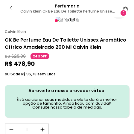
Perfumaria
Calvin Klein Ck Be Eau De Toilette Perfume Unissex
0
200ml
Calvin Klein
CK Be Perfume Eau De Toilette Unissex Aromático
Cítrico Amadeirado 200 Ml Calvin Klein
R$
629
,
00
24%OFF
R$
478
,
90
ou 5x de
R$
95
,
78
sem juros
Aproveite o nosso provador virtual
É só adicionar suas medidas e ele te dará a melhor
opção de tamanho. Ainda ficou com dúvida?
Consulte nossa tabela de medidas.