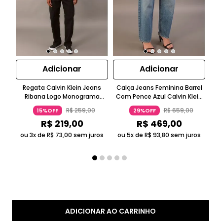
Adicionar
Adicionar
Regata Calvin Klein Jeans
Calça Jeans Feminina Barrel
Ca
Ribana Logo Monograma
Com Pence Azul Calvin Klein
Sk
Preto
Jeans
R$
259
,
00
R$
659
,
00
15%OFF
29%OFF
R$
219
,
00
R$
469
,
00
ou 3x de
R$
73
,
00
sem juros
ou 5x de
R$
93
,
80
sem juros
ADICIONAR AO CARRINHO