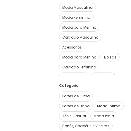
Moda Masculina
Moda Feminina
Moda para Menino
Calçado Masculino
Acessórios
Moda para Menina
Bolsas
Calçado Feminino
Moda Infantil
Masculino
Categoria
Ver mais
13
Partes de Cima
Partes de Baixo
Moda Íntima
Tênis Casual
Moda Praia
Bonés, Chapéus e Viseiras