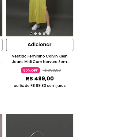
Adicionar
Vestido Feminino Calvin Klein
Jeans Midi Com Nervura Sem
Manga Amarelo Claro
R$
990
,
00
50%OFF
R$
499
,
00
ou 5x de
R$
99
,
80
sem juros