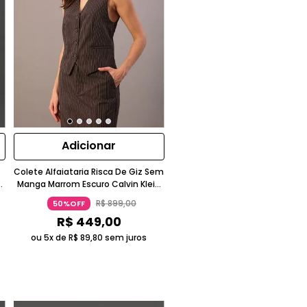
Adicionar
Colete Alfaiataria Risca De Giz Sem
n
Manga Marrom Escuro Calvin Klein
Jeans
R$
899
,
00
50%OFF
R$
449
,
00
ou 5x de
R$
89
,
80
sem juros