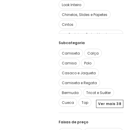
Look Inteiro
Chinelos, Slides e Papetes
Cintos
Carteiras, Porta-Moedas e
Subcategoria
Chaveiros
Ver mais
24
Camiseta
Calça
Camisa
Polo
Casaco e Jaqueta
Camiseta e Regata
Bermuda
Tricot e Suéter
Cueca
Top
Ver mais
38
Faixas de preço