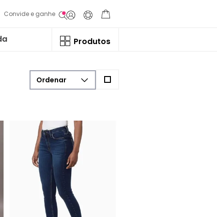
Convide e ganhe
da
Produtos