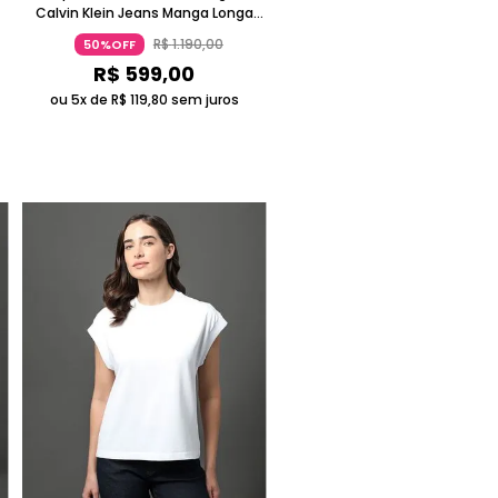
Calvin Klein Jeans Manga Longa
Caramelo
R$
1
.
190
,
00
50%OFF
R$
599
,
00
ou 5x de
R$
119
,
80
sem juros