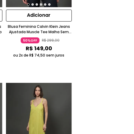
Adicionar
s
Blusa Feminina Calvin Klein Jeans
o
Ajustada Muscle Tee Malha Sem
Manga Branco
R$
299
,
00
50%OFF
R$
149
,
00
ou 2x de
R$
74
,
50
sem juros