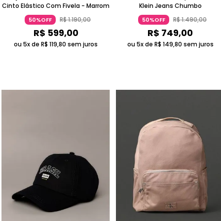
Cinto Elástico Com Fivela - Marrom
Klein Jeans Chumbo
R$
1
.
190
,
00
R$
1
.
490
,
00
50%OFF
50%OFF
R$
599
,
00
R$
749
,
00
ou 5x de
R$
119
,
80
sem juros
ou 5x de
R$
149
,
80
sem juros