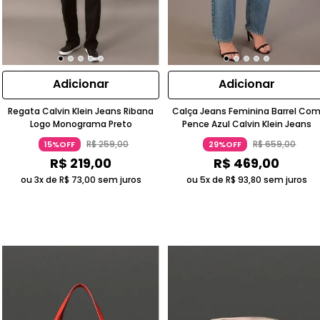
Adicionar
Adicionar
Regata Calvin Klein Jeans Ribana
Calça Jeans Feminina Barrel Co
Logo Monograma Preto
Pence Azul Calvin Klein Jeans
R$
259
,
00
R$
659
,
00
15%OFF
29%OFF
R$
219
,
00
R$
469
,
00
ou 3x de
R$
73
,
00
sem juros
ou 5x de
R$
93
,
80
sem juros