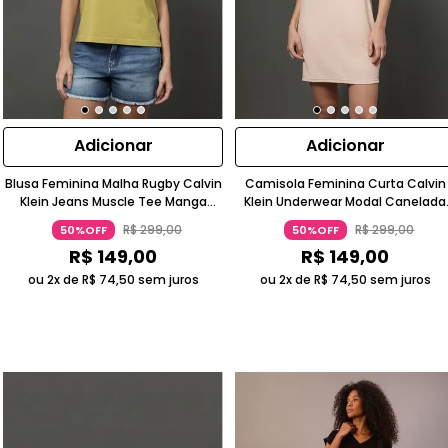
Adicionar
Adicionar
Blusa Feminina Malha Rugby Calvin
Camisola Feminina Curta Calvin
Klein Jeans Muscle Tee Manga
Klein Underwear Modal Canelada
Curta Amarelo Claro
Manga Curta Bege
R$
299
,
00
R$
299
,
00
50%OFF
50%OFF
R$
149
,
00
R$
149
,
00
ou 2x de
R$
74
,
50
sem juros
ou 2x de
R$
74
,
50
sem juros