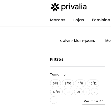
Marcas
Lojas
Feminino
calvin-klein-jeans
Mo
Filtros
Tamanho
6/8
8/10
4/6
10/12
12/14
08
01
1
2
3
Ver mais
65