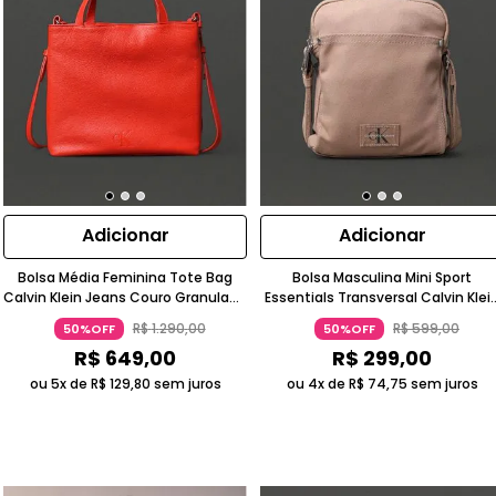
Adicionar
Adicionar
Bolsa Média Feminina Tote Bag
Bolsa Masculina Mini Sport
Calvin Klein Jeans Couro Granulado
Essentials Transversal Calvin Klei
Laranja
Jeans Caqui Claro
R$
1
.
290
,
00
R$
599
,
00
50%OFF
50%OFF
R$
649
,
00
R$
299
,
00
ou 5x de
R$
129
,
80
sem juros
ou 4x de
R$
74
,
75
sem juros