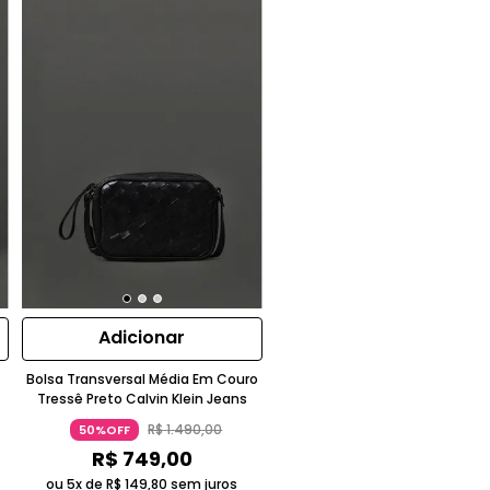
Adicionar
Bolsa Transversal Média Em Couro
Tressê Preto Calvin Klein Jeans
R$
1
.
490
,
00
50%OFF
R$
749
,
00
ou 5x de
R$
149
,
80
sem juros