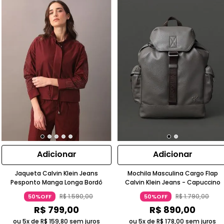
Adicionar
Adicionar
Jaqueta Calvin Klein Jeans
Mochila Masculina Cargo Flap
Pesponto Manga Longa Bordô
Calvin Klein Jeans - Capuccino
R$
1
.
590
,
00
R$
1
.
790
,
00
50%OFF
50%OFF
R$
799
,
00
R$
890
,
00
ou 5x de
R$
159
,
80
sem juros
ou 5x de
R$
178
,
00
sem juros