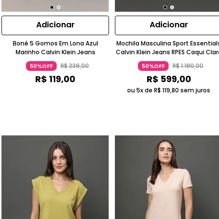
Adicionar
Adicionar
Boné 5 Gomos Em Lona Azul
Mochila Masculina Sport Essential
Marinho Calvin Klein Jeans
Calvin Klein Jeans RPES Caqui Clar
R$
239
,
00
R$
1
.
190
,
00
50%OFF
50%OFF
R$
119
,
00
R$
599
,
00
ou 5x de
R$
119
,
80
sem juros