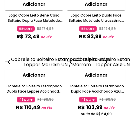
Adicionar
Adicionar
Jogo Cobre Leito Bene Casa
Jogo Cobre Leito Dupla Face
Solteiro Dupla Face Matelado
Solteiro Matelado Ultrassônico
Ultrassônico Lilás
Lilás Bene Casa
R$
174
,
99
R$
174
,
99
58%OFF
52%OFF
R$
73
,
49
R$
83
,
99
no Pix
no Pix
Adicionar
Adicionar
Cobreleito Solteiro Estampado
Cobreleito Solteiro Estampado
Dupla Face Lepper Acolchoado
Dupla Face Acolchoado Azul
Losangos Bege
Claro Lepper
R$
199
,
90
R$
199
,
90
45%OFF
48%OFF
R$
110
,
49
R$
103
,
99
no Pix
no Pix
ou 2x de
R$
64
,
99