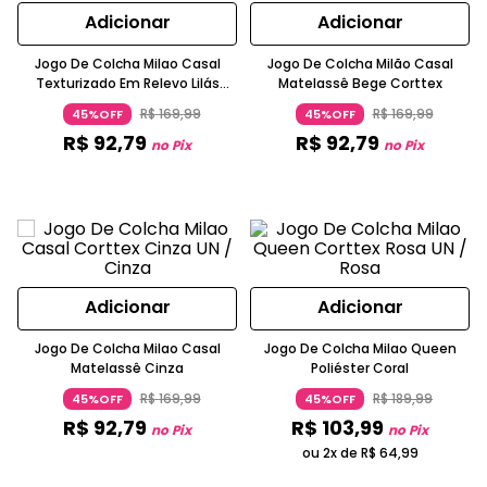
Adicionar
Adicionar
Jogo De Colcha Milao Casal
Jogo De Colcha Milão Casal
Texturizado Em Relevo Lilás
Matelassê Bege Corttex
Corttex
R$
169
,
99
R$
169
,
99
45%OFF
45%OFF
R$
92
,
79
R$
92
,
79
no Pix
no Pix
Adicionar
Adicionar
Jogo De Colcha Milao Casal
Jogo De Colcha Milao Queen
Matelassê Cinza
Poliéster Coral
R$
169
,
99
R$
189
,
99
45%OFF
45%OFF
R$
92
,
79
R$
103
,
99
no Pix
no Pix
ou 2x de
R$
64
,
99