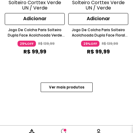
Adicionar
Adicionar
Jogo De Colcha Paris Solteiro
Jogo De Colcha Paris Solteiro
Dupla Face Acolchoada Verde
Acolchoada Dupla Face Floral
Corttex
Bege
R$
139
,
99
R$
139
,
99
29%OFF
29%OFF
R$
99
,
99
R$
99
,
99