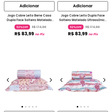
Adicionar
Adicionar
Jogo Cobre Leito Bene Casa
Jogo Cobre Leito Dupla Face
Dupla Face Solteiro Matelado
Solteiro Matelado Ultrassônico
Ultrassônico Lilás
Azul Bene Casa
R$
174
,
99
R$
174
,
99
52%OFF
52%OFF
R$
83
,
99
R$
83
,
99
no Pix
no Pix