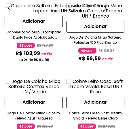
Adicionar
Adicionar
Cobreleito Solteiro Estampado
Dupla Face Acolchoado
Jogo De Colcha Milao Solteiro
Losangos Azul Lepper
Poliéster 150 Fios Branco
R$
199
,
90
48%OFF
R$
129
,
99
46%OFF
R$
103
,
99
no Pix
R$
69
,
59
no Pix
ou 2x de
R$
64
,
99
Adicionar
Adicionar
Jogo De Colcha Milão Solteiro
Cobre Leito Casal Soft Dream
Relevo Azul Turquesa
Vivaldi Relevo Bege Claro
R$
129
,
99
R$
249
,
99
46%OFF
46%OFF