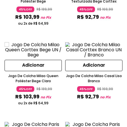
Poliéster Bege
Texturizada Bege Corttex
R$
189
,
99
R$
169
,
99
45%OFF
45%OFF
R$
103
,
99
R$
92
,
79
no Pix
no Pix
ou 2x de
R$
64
,
99
Adicionar
Adicionar
Jogo De Colcha Milao Queen
Jogo De Colcha Milao Casal Liso
Poliéster Bege Claro
Branco
R$
189
,
99
R$
169
,
99
45%OFF
45%OFF
R$
103
,
99
R$
92
,
79
no Pix
no Pix
ou 2x de
R$
64
,
99