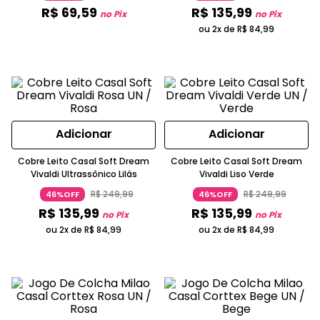
R$
69
,
59
R$
135
,
99
no Pix
no Pix
ou 2x de
R$
84
,
99
Adicionar
Adicionar
Cobre Leito Casal Soft Dream
Cobre Leito Casal Soft Dream
Vivaldi Ultrassônico Lilás
Vivaldi Liso Verde
R$
249
,
99
R$
249
,
99
46%OFF
46%OFF
R$
135
,
99
R$
135
,
99
no Pix
no Pix
ou 2x de
R$
84
,
99
ou 2x de
R$
84
,
99