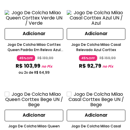
Adicionar
Adicionar
Jogo De Colcha Milao Corttex
Jogo De Colcha Milao Casal
Queen Padrão Em Relevo Azul
Relevado Azul Corttex
Turquesa
R$
189
,
99
R$
169
,
99
45%OFF
45%OFF
R$
103
,
99
R$
92
,
79
no Pix
no Pix
ou 2x de
R$
64
,
99
Adicionar
Adicionar
Jogo De Colcha Milao Queen
Jogo De Colcha Milao Casal