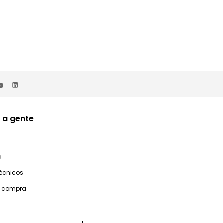
 a gente
a
técnicos
e compra