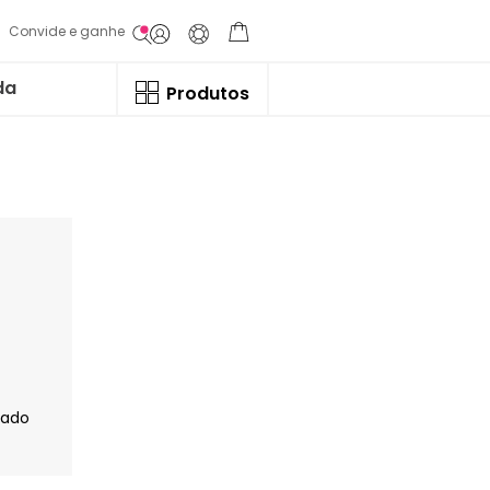
Convide e ganhe
da
Produtos
jado