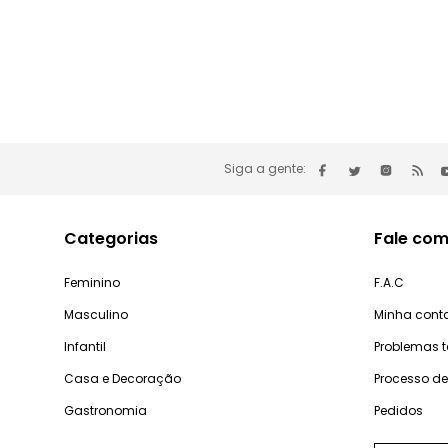
Siga a gente:
Categorias
Fale com
Feminino
F.A.C
Masculino
Minha cont
Infantil
Problemas 
Casa e Decoração
Processo d
Gastronomia
Pedidos