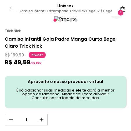
Unissex
Camisa Infantil Estampada Trick Nick Bege 12 / Bege
0
Trick Nick
Camisa Infantil Gola Padre Manga Curta Bege
Claro Trick Nick
R$
169
,
99
71%OFF
R$
49
,
59
no Pix
Aproveite o nosso provador virtual
É só adicionar suas medidas e ele te dará a melhor
opção de tamanho. Ainda ficou com dúvida?
Consulte nossa tabela de medidas.