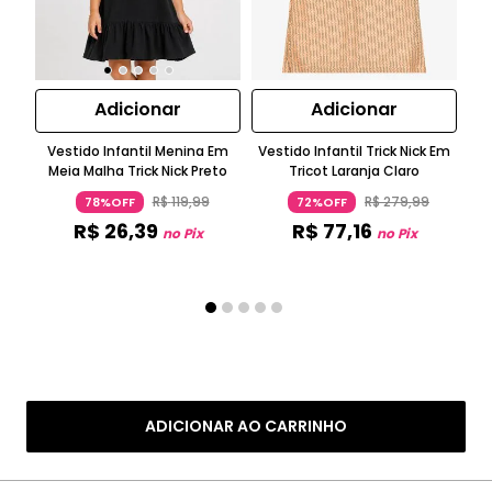
Adicionar
Adicionar
Ve
Vestido Infantil Menina Em
Vestido Infantil Trick Nick Em
Meia Malha Trick Nick Preto
Tricot Laranja Claro
R$
119
,
99
R$
279
,
99
78%OFF
72%OFF
R$
26
,
39
R$
77
,
16
no Pix
no Pix
ADICIONAR AO CARRINHO