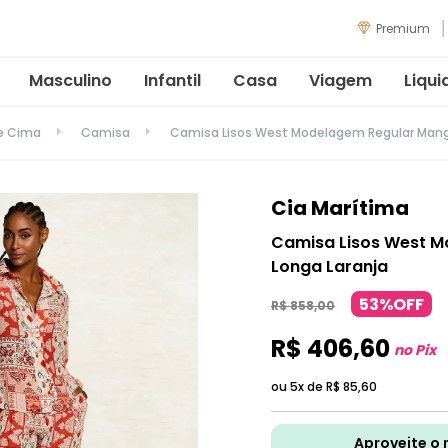
Premium
Masculino
Infantil
Casa
Viagem
Liqui
de Cima
Camisa
Camisa Lisos West Modelagem Regular Mang
Cia Marítima
Camisa Lisos West 
Longa Laranja
53%OFF
R$
858
,
00
R$
406
,
60
no Pix
ou 5x de
R$
85
,
60
Aproveite o 