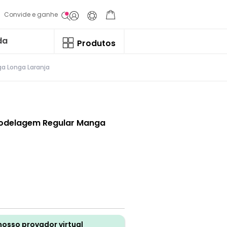
Convide e ganhe
da
Produtos
a Longa Laranja
Modelagem Regular Manga
nosso provador virtual