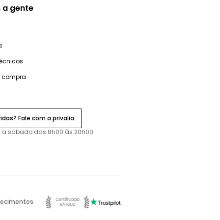
 a gente
a
técnicos
e compra
idas? Fale com a privalia
 a sábado das 8h00 às 20h00.
ecimentos