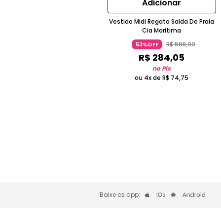
Adicionar
Vestido Midi Regata Saída De Praia
Cia Marítima
R$
598
,
00
53%OFF
R$
284
,
05
no Pix
ou 4x de
R$
74
,
75
Baixe os app: