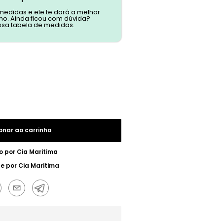
 medidas e ele te dará a melhor
o. Ainda ficou com dúvida?
ssa tabela de medidas.
onar ao carrinho
o por
Cia Maritima
ue por
Cia Maritima