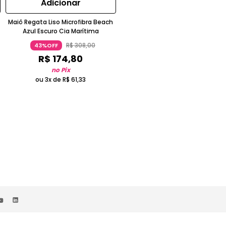
Adicionar
Adicionar
Maiô Regata Liso Microfibra Beach
Tanga Hot Pants Estampada Ot
Azul Escuro Cia Marítima
Laranja
R$
308
,
00
R$
268
,
00
43%OFF
72%OFF
R$
174
,
80
R$
75
,
05
no Pix
no Pix
ou 3x de
R$
61
,
33