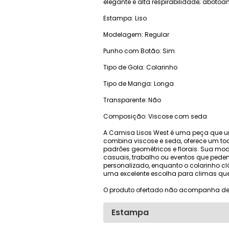
elegante e alta respirabilidade; abotoa
Estampa: Liso
Modelagem: Regular
Punho com Botão: Sim
Tipo de Gola: Colarinho
Tipo de Manga: Longa
Transparente: Não
Composição: Viscose com seda
A Camisa Lisos West é uma peça que un
combina viscose e seda, oferece um toq
padrões geométricos e florais. Sua mo
casuais, trabalho ou eventos que pedem
personalizado, enquanto o colarinho cl
uma excelente escolha para climas que
O produto ofertado não acompanha de
Estampa