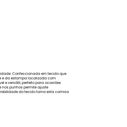
icidade. Confeccionada em tecido que
nte e da estampa localizada com
e versátil, perfeito para ocasiões
e nos punhos permite ajuste
rabilidade do tecido torna esta camisa