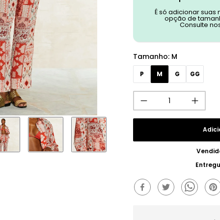
É só adicionar suas
opção de tamanh
Consulte no
Tamanho
:
M
P
M
G
GG
Adici
Vendid
Entreg