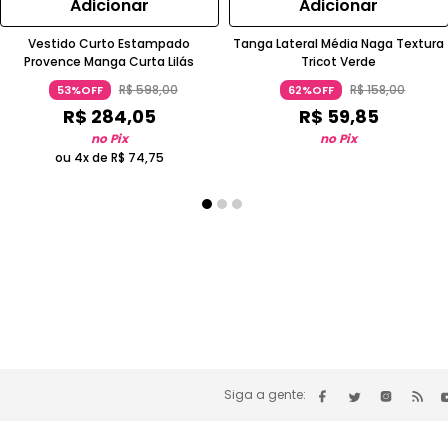
Adicionar
Adicionar
Vestido Curto Estampado
Tanga Lateral Média Naga Textura
Provence Manga Curta Lilás
Tricot Verde
R$
598
,
00
R$
158
,
00
53%OFF
62%OFF
R$
284
,
05
R$
59
,
85
no Pix
no Pix
ou 4x de
R$
74
,
75
Siga a gente: