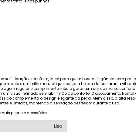
mento frontal e nos punhos.
e sofisticação e conforto, ideal para quem busca elegância com prat
ue macio e um brilho natural que realça a beleza da cor laranja vibra
delagem regular e comprimento médio garantem um caimento confortável 
 um visual refinado sem abrir mão do conforto. O abotoamento frontal 
ássico complementa o design elegante da peça. Além disso, a alta respi
ntes e úmidos, mantendo a sensação de frescor durante o uso.
mais peças e acessórios.
Liso