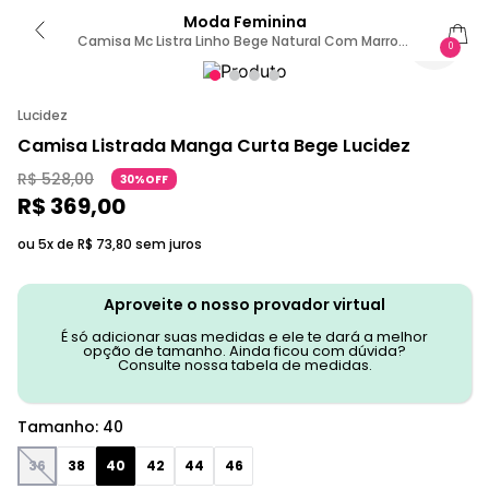
Moda Feminina
Camisa Mc Listra Linho Bege Natural Com Marrom
0
Chocolate 40
Lucidez
Camisa Listrada Manga Curta Bege Lucidez
R$
528
,
00
30%OFF
R$
369
,
00
ou 5x de
R$
73
,
80
sem juros
Aproveite o nosso provador virtual
É só adicionar suas medidas e ele te dará a melhor
opção de tamanho. Ainda ficou com dúvida?
Consulte nossa tabela de medidas.
Tamanho
:
40
36
38
40
42
44
46