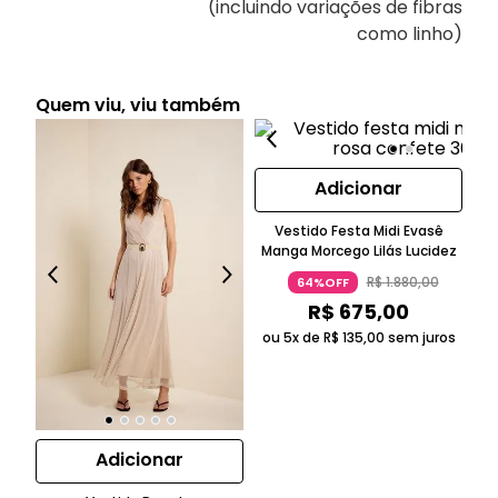
(incluindo variações de fibras
como linho)
Quem viu, viu também
Adicionar
Vestido Festa Midi Evasê
V
Manga Morcego Lilás Lucidez
R$
1
.
880
,
00
64%OFF
R$
675
,
00
ou 5x de
R$
135
,
00
sem juros
ou
Adicionar