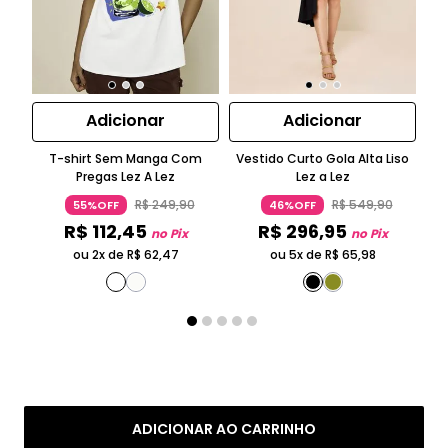
Adicionar
Adicionar
T-shirt Sem Manga Com
Vestido Curto Gola Alta Liso
B
Pregas Lez A Lez
Lez a Lez
R$
249
,
90
R$
549
,
90
55%OFF
46%OFF
R$
112
,
45
R$
296
,
95
no Pix
no Pix
ou 2x de
R$
62
,
47
ou 5x de
R$
65
,
98
ADICIONAR AO CARRINHO