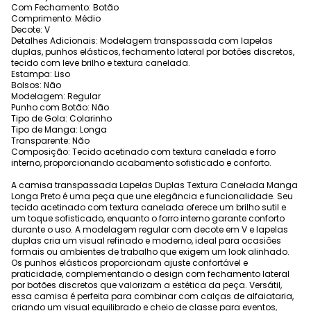
Com Fechamento: Botão
Comprimento: Médio
Decote: V
Detalhes Adicionais: Modelagem transpassada com lapelas
duplas, punhos elásticos, fechamento lateral por botões discretos,
tecido com leve brilho e textura canelada.
Estampa: Liso
Bolsos: Não
Modelagem: Regular
Punho com Botão: Não
Tipo de Gola: Colarinho
Tipo de Manga: Longa
Transparente: Não
Composição: Tecido acetinado com textura canelada e forro
interno, proporcionando acabamento sofisticado e conforto.
A camisa transpassada Lapelas Duplas Textura Canelada Manga
Longa Preto é uma peça que une elegância e funcionalidade. Seu
tecido acetinado com textura canelada oferece um brilho sutil e
um toque sofisticado, enquanto o forro interno garante conforto
durante o uso. A modelagem regular com decote em V e lapelas
duplas cria um visual refinado e moderno, ideal para ocasiões
formais ou ambientes de trabalho que exigem um look alinhado.
Os punhos elásticos proporcionam ajuste confortável e
praticidade, complementando o design com fechamento lateral
por botões discretos que valorizam a estética da peça. Versátil,
essa camisa é perfeita para combinar com calças de alfaiataria,
criando um visual equilibrado e cheio de classe para eventos,