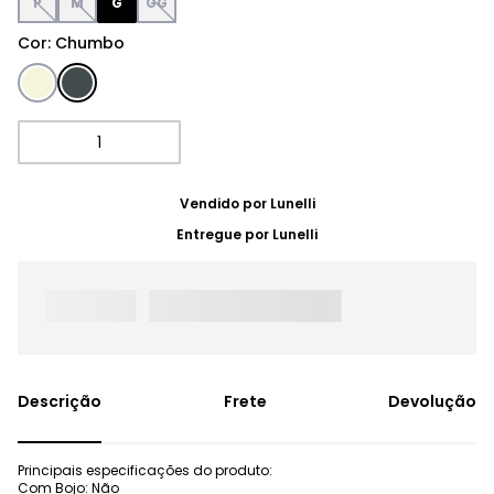
P
M
G
GG
Cor
:
Chumbo
Vendido por
Lunelli
Entregue por
Lunelli
Frete
Devolução
Principais especificações do produto:
Com Bojo: Não