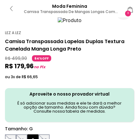
Moda Feminina
Camisa Transpassada De Mangas Longas Com
0
Botões G / Preto
LEZ A LEZ
Camisa Transpassada Lapelas Duplas Textura
Canelada Manga Longa Preto
R$
499
,
90
64%OFF
R$
179
,
96
no Pix
ou 3x de
R$
66
,
65
Aproveite o nosso provador virtual
É só adicionar suas medidas e ele te dará a melhor
opção de tamanho. Ainda ficou com dúvida?
Consulte nossa tabela de medidas.
Tamanho
:
G