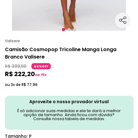
Valisere
Camisão Cosmopop Tricoline Manga Longa
Branco Valisere
R$
399
,
90
44%OFF
R$
222
,
20
no Pix
ou 3x de
R$
77
,
96
Aproveite o nosso provador virtual
É só adicionar suas medidas e ele te dará a melhor
opção de tamanho. Ainda ficou com dúvida?
Consulte nossa tabela de medidas.
Tamanho
:
P