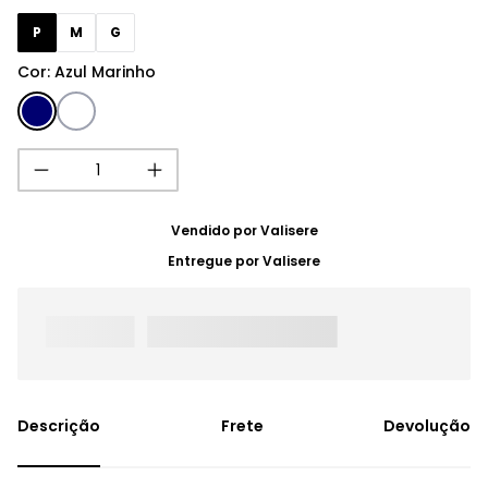
P
M
G
Cor
:
Azul Marinho
Vendido por
Valisere
Entregue por
Valisere
Frete
Devolução