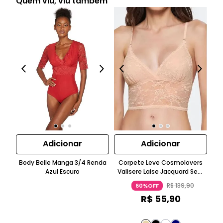
Quem viu, viu também
Adicionar
Adicionar
Body Belle Manga 3/4 Renda
Corpete Leve Cosmolovers
Azul Escuro
Valisere Laise Jacquard Sem
Co
Manga Azul Escuro
R$
139
,
90
60%OFF
R$
55
,
90