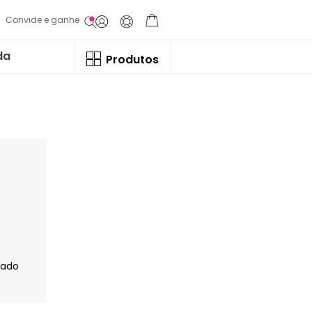
Convide e ganhe
da
Produtos
jado