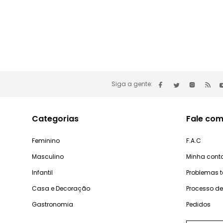
Siga a gente:
Categorias
Fale com
Feminino
F.A.C
Masculino
Minha cont
Infantil
Problemas 
Casa e Decoração
Processo d
Gastronomia
Pedidos