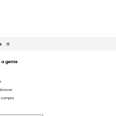
 a gente
a
técnicos
e compra