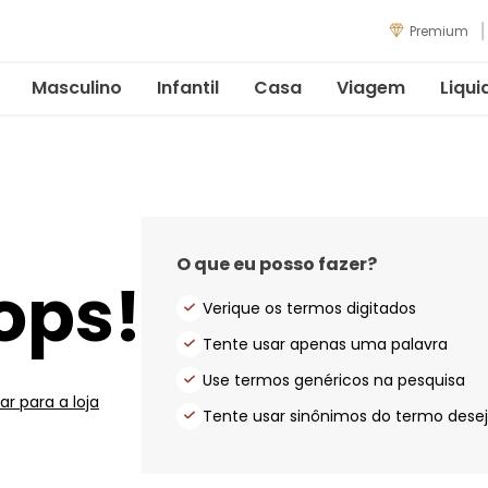
Premium
Masculino
Infantil
Casa
Viagem
Liqui
O que eu posso fazer?
ops!
Verique os termos digitados
Tente usar apenas uma palavra
Use termos genéricos na pesquisa
ar para a loja
Tente usar sinônimos do termo dese