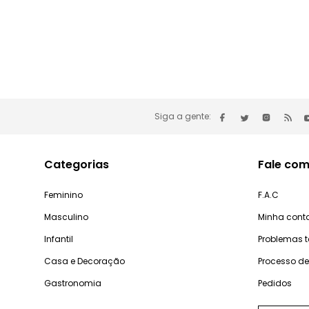
Siga a gente:
Categorias
Fale com
Feminino
F.A.C
Masculino
Minha cont
Infantil
Problemas 
Casa e Decoração
Processo d
Gastronomia
Pedidos