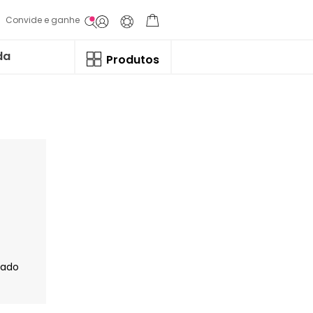
Convide e ganhe
da
Produtos
jado