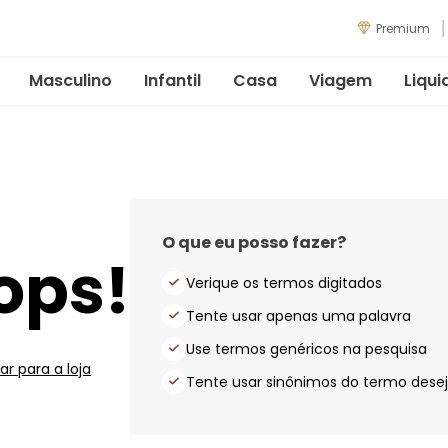
Premium
Masculino
Infantil
Casa
Viagem
Liqui
O que eu posso fazer?
ops!
Verique os termos digitados
Tente usar apenas uma palavra
Use termos genéricos na pesquisa
ar para a loja
Tente usar sinônimos do termo dese