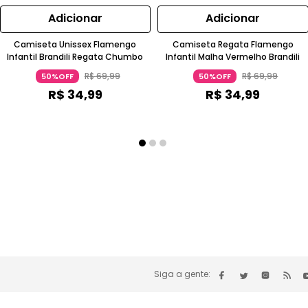
Adicionar
Adicionar
Camiseta Unissex Flamengo
Camiseta Regata Flamengo
Infantil Brandili Regata Chumbo
Infantil Malha Vermelho Brandili
R$
69
,
99
R$
69
,
99
50%OFF
50%OFF
R$
34
,
99
R$
34
,
99
Siga a gente: