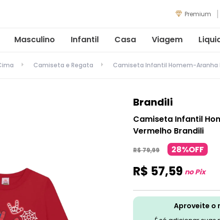
Premium
Masculino
Infantil
Casa
Viagem
Liqui
 Cima
Camiseta e Regata
Camiseta Infantil Homem-Aranha 
Brandili
Camiseta Infantil 
Vermelho Brandili
28%OFF
R$
79
,
99
R$
57
,
59
no Pix
Aproveite o 