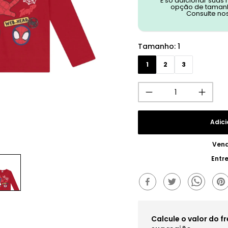
É só adicionar suas
opção de tamanh
Consulte no
Tamanho
:
1
1
2
3
Adici
Vend
Entr