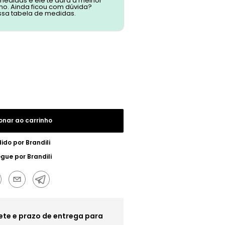
 medidas e ele te dará a melhor
o. Ainda ficou com dúvida?
ssa tabela de medidas.
onar ao carrinho
ido por
Brandili
egue por
Brandili