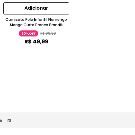
Adicionar
Adicionar
Camiseta Polo Infantil Flamengo
Camiseta Polo Infantil Flameng
Manga Curta Branco Brandili
Unissex Malha Manga Curta
Vermelho Brandili
R$
99
,
99
R$
99
,
99
50%OFF
50%OFF
R$
49
,
99
R$
49
,
99