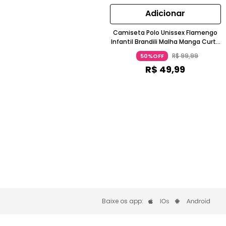
Adicionar
Camiseta Polo Unissex Flamengo
Infantil Brandili Malha Manga Curta
Preto
R$
99
,
99
50%OFF
R$
49
,
99
Baixe os app: