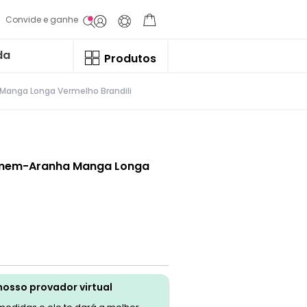
Convide e ganhe
da
Produtos
Manga Longa Vermelho Brandili
Homem-Aranha Manga Longa
nosso provador virtual