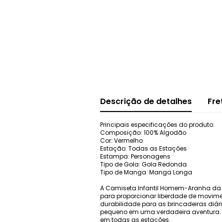
Descrição de detalhes
Fre
Principais especificações do produto:
Composição: 100% Algodão
Cor: Vermelho
Estação: Todas as Estações
Estampa: Personagens
Tipo de Gola: Gola Redonda
Tipo de Manga: Manga Longa
A Camiseta Infantil Homem-Aranha da B
para proporcionar liberdade de movime
durabilidade para as brincadeiras diári
pequeno em uma verdadeira aventura. É
em todas as estações.