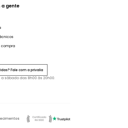
 a gente
a
técnicos
e compra
idas? Fale com a privalia
 a sábado das 8h00 às 20h00.
ecimentos