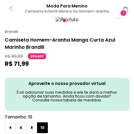
Moda Para Menino
Camiseta Infantil Menino Do Homem-Aranha
0
Brandili 10
Brandili
Camiseta Homem-Aranha Manga Curta Azul
Marinho Brandili
R$
89
,
99
20%OFF
R$
71
,
99
Aproveite o nosso provador virtual
É só adicionar suas medidas e ele te dará a melhor
opção de tamanho. Ainda ficou com dúvida?
Consulte nossa tabela de medidas.
Tamanho
:
10
4
6
8
10