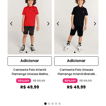
Adicionar
Adicionar
Camiseta Polo Infantil
Camiseta Polo Unissex
Co
Flamengo Unissex Malha
Flamengo Infantil Brandili
M
Manga Curta Vermelho
Malha Manga Curta Preto
Ma
R$
99
,
99
R$
99
,
99
50%OFF
50%OFF
Brandili
R$
49
,
99
R$
49
,
99