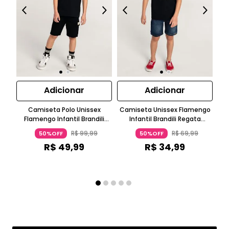
Adicionar
Adicionar
Camiseta Polo Unissex
Camiseta Unissex Flamengo
Ca
Flamengo Infantil Brandili
Infantil Brandili Regata
Malha Manga Curta Preto
Chumbo
R$
99
,
99
R$
69
,
99
50%OFF
50%OFF
R$
49
,
99
R$
34
,
99