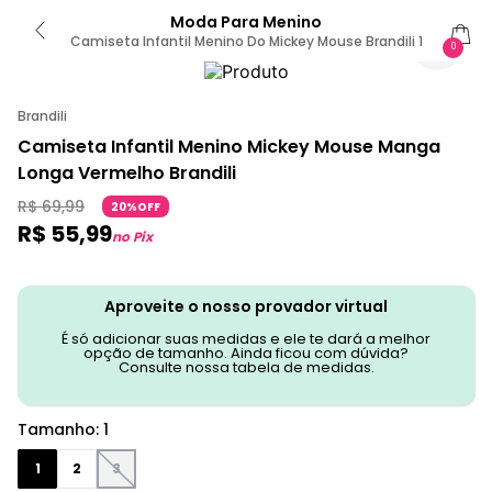
Moda Para Menino
Camiseta Infantil Menino Do Mickey Mouse Brandili 1
0
Brandili
Camiseta Infantil Menino Mickey Mouse Manga
Longa Vermelho Brandili
R$
69
,
99
20%OFF
R$
55
,
99
no Pix
Aproveite o nosso provador virtual
É só adicionar suas medidas e ele te dará a melhor
opção de tamanho. Ainda ficou com dúvida?
Consulte nossa tabela de medidas.
Tamanho
:
1
1
2
3