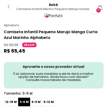
Bebê
Camiseta Infantil Menino Pequeno Marujo Listrado
0
Alphabeto 3-6 M / BRANCO E MARINHO
Alphabeto
Camiseta Infantil Pequeno Marujo Manga Curta
Azul Marinho Alphabeto
R$
89
,
95
38%OFF
R$
55
,
45
Aproveite o nosso provador virtual
É só adicionar suas medidas e ele te dará a melhor
opção de tamanho. Ainda ficou com dúvida?
Consulte nossa tabela de medidas.
Tamanho
:
3-6 M
12-18 M
3-6 M
6-9 M
9-12 M