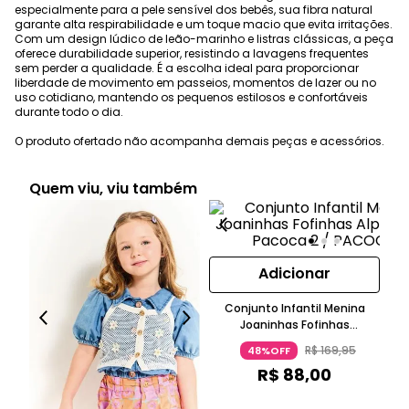
especialmente para a pele sensível dos bebês, sua fibra natural
garante alta respirabilidade e um toque macio que evita irritações.
Com um design lúdico de leão-marinho e listras clássicas, a peça
oferece durabilidade superior, resistindo a lavagens frequentes
sem perder a qualidade. É a escolha ideal para proporcionar
liberdade de movimento em passeios, momentos de lazer ou no
uso cotidiano, mantendo os pequenos estilosos e confortáveis
durante todo o dia.
O produto ofertado não acompanha demais peças e acessórios.
Quem viu, viu também
Adicionar
Conjunto Infantil Menina
Joaninhas Fofinhas
Alphabeto Pacoca
R$
169
,
95
48%OFF
X
R$
88
,
00