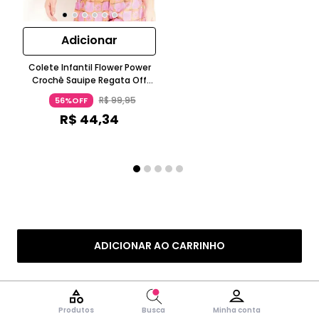
Adicionar
Colete Infantil Flower Power
Crochê Sauipe Regata Off
White
R$
99
,
95
56%OFF
R$
44
,
34
ADICIONAR AO CARRINHO
Produtos
Busca
Minha conta