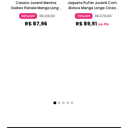
Casaco Juvenil Menina
Jaqueta Puffer Juvenil Com
Xadrez Flanela Manga Longa
Bolsos Manga Longa Cinza
Verde
Claro
R$
219
,
90
R$
379
,
90
60%OFF
76%OFF
R$
87
,
96
R$
89
,
91
no Pix
B
R