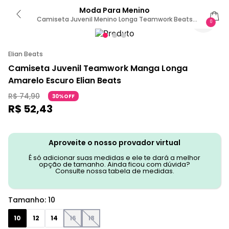
Moda Para Menino
Camiseta Juvenil Menino Longa Teamwork Beats
0
Amarelo 10
Elian Beats
Camiseta Juvenil Teamwork Manga Longa
Amarelo Escuro Elian Beats
R$
74
,
90
30%OFF
R$
52
,
43
Aproveite o nosso provador virtual
É só adicionar suas medidas e ele te dará a melhor
opção de tamanho. Ainda ficou com dúvida?
Consulte nossa tabela de medidas.
Tamanho
:
10
10
12
14
16
18