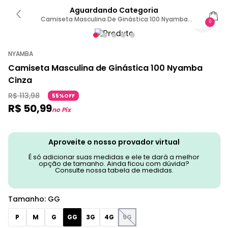
Aguardando Categoria
Camiseta Masculina De Ginástica 100 Nyamba
0
Cinza GG / Cinza
NYAMBA
Camiseta Masculina de Ginástica 100 Nyamba
Cinza
R$
113
,
98
55%OFF
R$
50
,
99
no Pix
Aproveite o nosso provador virtual
É só adicionar suas medidas e ele te dará a melhor
opção de tamanho. Ainda ficou com dúvida?
Consulte nossa tabela de medidas.
Tamanho
:
GG
P
M
G
GG
3G
4G
5G