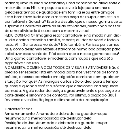
manhã; uma reunião no trabalho; uma caminhada ativa entre o
meio-dia e as 14h; um pequeno desvio à loja para encher a
geladeira; tempo de qualidade em família e/ou entre amigos:
seria bom fazer tudo com a mesma peça de roupa, com estilo e
confortável, não acha? Este é o desafio que a nossa gama aceita:
suprimir as barreiras entre as suas atividades, permitindo passar
de uma atividade à outra com o mesmo visual.
PEDIU CONFORTO? Imagina estar confortável e na moda num dia-
a-dia corrido: trabalho, família, esporte, cuidar de você, e todo o
resto. Ah... Sente essa vontade? Nós também. Por isso pensamos
que, como designers têxteis, estávamos numa boa posição para
satisfazer essa vontade. E foi assim que a nossa gama nasceu!
Uma gama confortável e moderna, com roupas que são tão
agradáveis no uso!
A CAMISETA: COMBINA COM TODOS OS VISUAIS E ATIVIDADES! Não é
preciso ser especialista em moda: para nos vestirmos de forma
prática, a nossa camiseta em algodão combina com qualquer
situação. Por quê? As mangas curtas são o ideal para o tempo
quente; e, quando está frio, só tem que adicionar uma segunda
camada. A gola redonda realça agradavelmente o pescoço e o
corte direito é sinônimo de conforto. Por último, o algodão (100)
favorece a ventilação, logo a eliminação da transpiração.
Características:
Armazenamento: Arrumada e dobrada no guarda-roupa:
resumindo, na melhor posição até desfrutar dela!
Restrição de Uso: Arrumada e dobrada no guarda-roupa:
resumindo, na melhor posição até desfrutar dela!