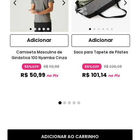
Adicionar
Adicionar
Camiseta Masculina de
Saco para Tapete de Pilates
Ca
Ginástica 100 Nyamba Cinza
R$
113
,
98
R$
226
,
08
55%OFF
55%OFF
R$
50
,
99
R$
101
,
14
no Pix
no Pix
ADICIONAR AO CARRINHO