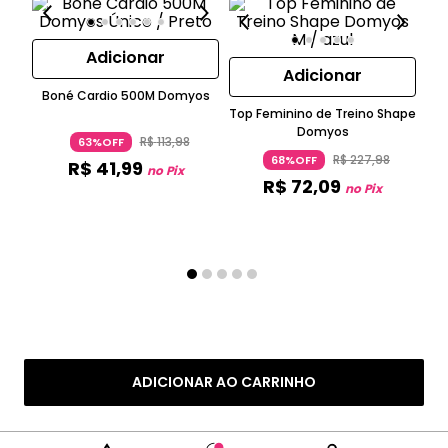
Adicionar
Adicionar
Boné Cardio 500M Domyos
Top Feminino de Treino Shape
Mo
Domyos
R$
113
,
98
63%OFF
R$
227
,
98
68%OFF
R$
41
,
99
no Pix
R$
72
,
09
no Pix
ADICIONAR AO CARRINHO