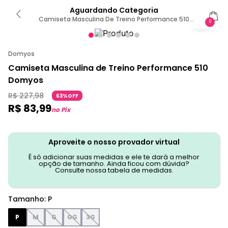
Aguardando Categoria
Camiseta Masculina De Treino Performance 510
0
Domyos P / Vermelho
Domyos
Camiseta Masculina de Treino Performance 510
Domyos
R$
227
,
98
63%OFF
R$
83
,
99
no Pix
Aproveite o nosso provador virtual
É só adicionar suas medidas e ele te dará a melhor
opção de tamanho. Ainda ficou com dúvida?
Consulte nossa tabela de medidas.
Tamanho
:
P
P
M
G
GG
3G