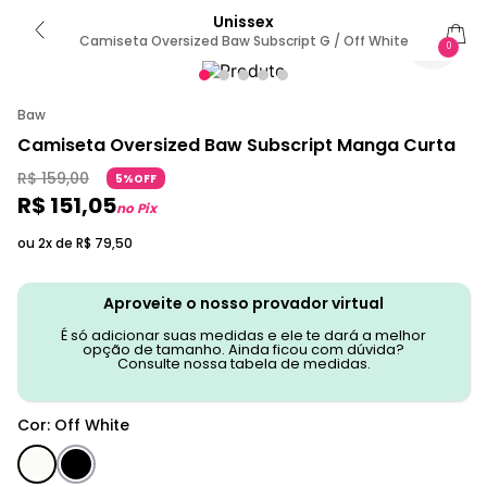
Unissex
Camiseta Oversized Baw Subscript G / Off White
0
Baw
Camiseta Oversized Baw Subscript Manga Curta
R$
159
,
00
5%OFF
R$
151
,
05
no Pix
ou 2x de
R$
79
,
50
Aproveite o nosso provador virtual
É só adicionar suas medidas e ele te dará a melhor
opção de tamanho. Ainda ficou com dúvida?
Consulte nossa tabela de medidas.
Cor
:
Off White