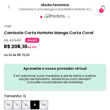
Moda Feminina
Camisola Curta Manga Curta Malha HoHoHo G /
0
Estampada
Joge
Camisola Curta HoHoHo Manga Curta Coral
R$
229
,
00
10%OFF
R$
206
,
10
no Pix
ou 3x de
R$
76
,
33
Aproveite o nosso provador virtual
É só adicionar suas medidas e ele te dará a melhor
opção de tamanho. Ainda ficou com dúvida?
Consulte nossa tabela de medidas.
Tamanho
:
G
PP
P
M
G
GG