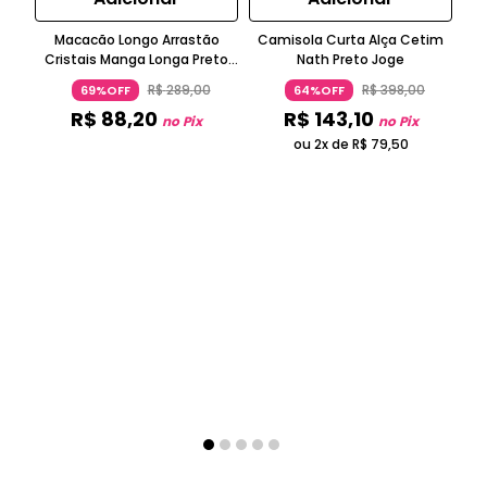
Macacão Longo Arrastão
Camisola Curta Alça Cetim
Cristais Manga Longa Preto
Nath Preto Joge
Joge
R$
289
,
00
R$
398
,
00
69%OFF
64%OFF
R$
88
,
20
R$
143
,
10
no Pix
no Pix
ou 2x de
R$
79
,
50
Sh