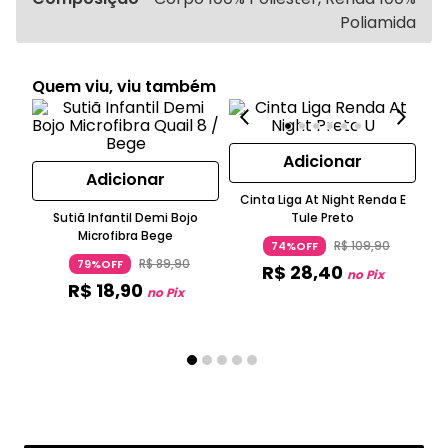
Poliamida
Quem viu, viu também
Adicionar
Adicionar
Cinta Liga At Night Renda E
Sutiã Infantil Demi Bojo
Tule Preto
Cal
Microfibra Bege
R
R$
109
,
90
74%OFF
R$
89
,
90
79%OFF
R$
28
,
40
no Pix
R$
18
,
90
no Pix