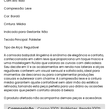
Com Aro: Não
Compressão: Leve
Cor: Bordô
Cintura: Média
Indicado para Gestante: Não
Tecido Principal: Poliéster
Tipo de Alça: Regulável
A camisola babydoll Angelina é sinônimo de elegância e conforto,
confeccionada em cetim leve que proporciona um toque macio e
uma modelagem fluída que valoriza as curvas com delicadeza.
Seu decote em V e os acabamentos em renda nas laterais e alças
reguláveis conferem um visual sensual e sofisticado, ideal para
momentos de descanso ou para complementar produções
casuais e outerwear com charme. A compressão leve e a cintura
média garantem ajuste confortável sem abrir mão da estética
refinada, tornando esta peça perfeita para uso diário ou ocasiões
especiais que pedem conforto aliado à beleza.
O produto ofertado não acompanha demais peças e acessórios.
Composição
Corpo 100% Poliéster, Renda 100%