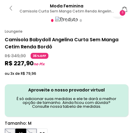
Moda Feminina
Camisola Curta Sem Manga Cetim Renda Angelina
0
Rosa Raspberry M
Loungerie
Camisola Babydoll Angelina Curta Sem Manga
Cetim Renda Bordô
R$
349
,
90
35%OFF
R$
227
,
90
no Pix
ou 3x de
R$
79
,
96
Aproveite o nosso provador virtual
É só adicionar suas medidas e ele te dará a melhor
opção de tamanho. Ainda ficou com dúvida?
Consulte nossa tabela de medidas.
Tamanho
:
M