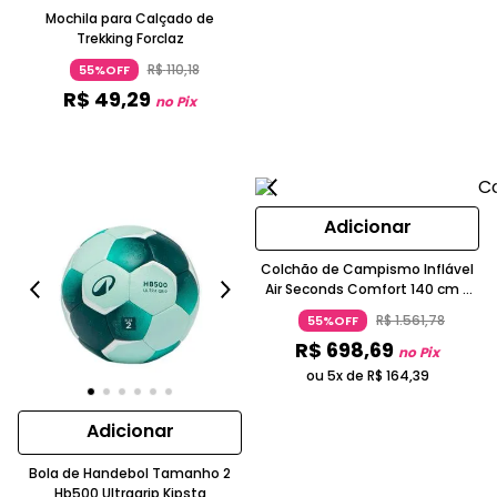
Mochila para Calçado de
Trekking Forclaz
R$
110
,
18
55%OFF
R$
49
,
29
no Pix
Adicionar
Colchão de Campismo Inflável
Air Seconds Comfort 140 cm 2
Pessoas
R$
1
.
561
,
78
55%OFF
R$
698
,
69
no Pix
ou 5x de
R$
164
,
39
Adicionar
Bola de Handebol Tamanho 2
Hb500 Ultragrip Kipsta