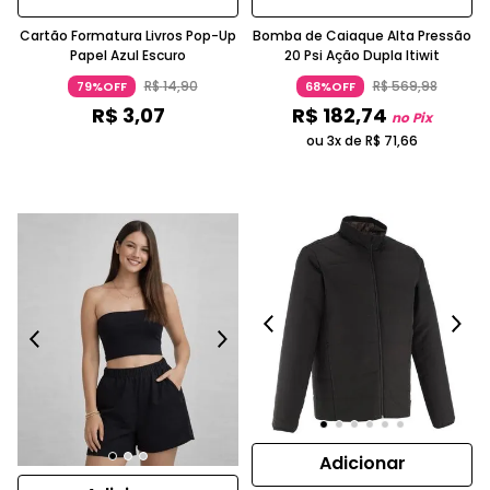
Cartão Formatura Livros Pop-Up
Bomba de Caiaque Alta Pressão
Papel Azul Escuro
20 Psi Ação Dupla Itiwit
R$
14
,
90
R$
569
,
98
79%OFF
68%OFF
R$
3
,
07
R$
182
,
74
no Pix
ou 3x de
R$
71
,
66
Adicionar