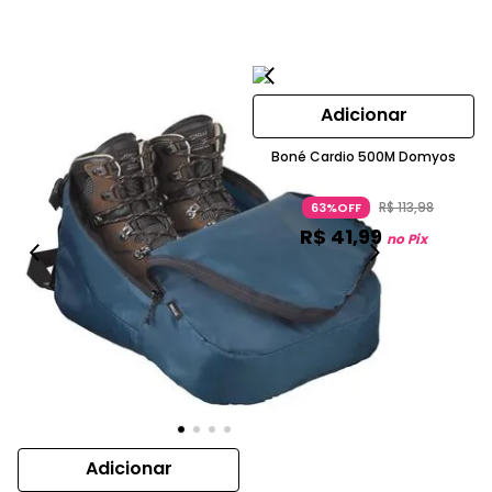
Adicionar
Boné Cardio 500M Domyos
R$
113
,
98
63%OFF
R$
41
,
99
no Pix
Adicionar