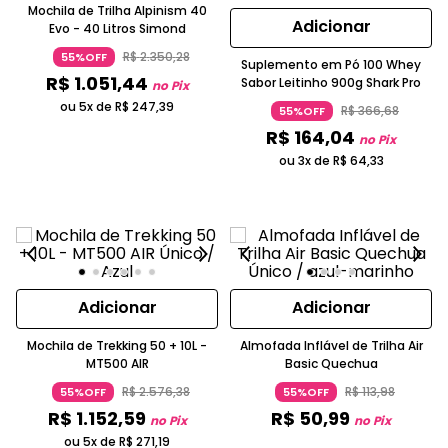
Mochila de Trilha Alpinism 40
Adicionar
Evo - 40 Litros Simond
R$
2
.
350
,
28
55%OFF
Suplemento em Pó 100 Whey
R$
1
.
051
,
44
Sabor Leitinho 900g Shark Pro
no Pix
ou 5x de
R$
247
,
39
R$
366
,
68
55%OFF
R$
164
,
04
no Pix
ou 3x de
R$
64
,
33
Adicionar
Adicionar
Mochila de Trekking 50 + 10L -
Almofada Inflável de Trilha Air
MT500 AIR
Basic Quechua
R$
2
.
576
,
38
R$
113
,
98
55%OFF
55%OFF
R$
1
.
152
,
59
R$
50
,
99
no Pix
no Pix
ou 5x de
R$
271
,
19