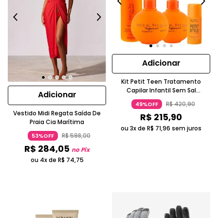
Adicionar
Kit Petit Teen Tratamento
Capilar Infantil Sem Sal
Adicionar
Hidratação Para Cabelos Lisos
R$
420
,
90
49%OFF
Laranja K.PRO PROFISSIONAL
Vestido Midi Regata Saída De
R$
215
,
90
Praia Cia Marítima
ou 3x de
R$
71
,
96
sem juros
R$
598
,
00
53%OFF
R$
284
,
05
no Pix
ou 4x de
R$
74
,
75