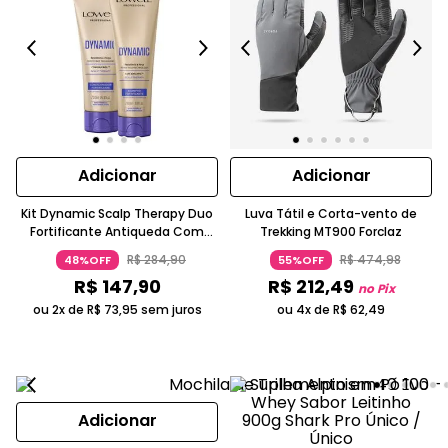
Adicionar
Adicionar
Kit Dynamic Scalp Therapy Duo
Luva Tátil e Corta-vento de
Fortificante Antiqueda Com
Trekking MT900 Forclaz
Queratina Lowell
R$
284
,
90
R$
474
,
98
48%OFF
55%OFF
R$
147
,
90
R$
212
,
49
no Pix
ou 2x de
R$
73
,
95
sem juros
ou 4x de
R$
62
,
49
Adicionar