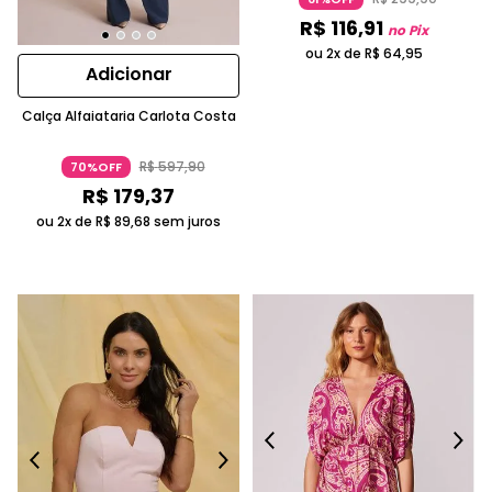
R$
116
,
91
no Pix
ou 2x de
R$
64
,
95
Adicionar
Calça Alfaiataria Carlota Costa
R$
597
,
90
70%OFF
R$
179
,
37
ou 2x de
R$
89
,
68
sem juros