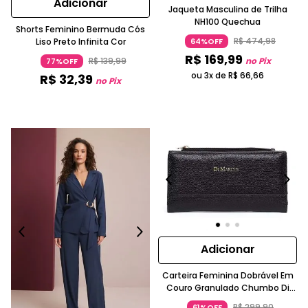
Adicionar
Jaqueta Masculina de Trilha
NH100 Quechua
Shorts Feminino Bermuda Cós
R$
474
,
98
Liso Preto Infinita Cor
64%OFF
R$
169
,
99
R$
139
,
99
no Pix
77%OFF
ou 3x de
R$
66
,
66
R$
32
,
39
no Pix
Adicionar
Carteira Feminina Dobrável Em
Couro Granulado Chumbo Di
Marly´s
R$
299
,
90
61%OFF