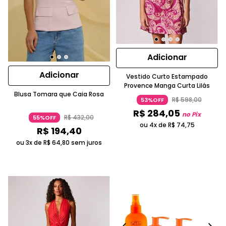
Adicionar
Adicionar
Vestido Curto Estampado
Provence Manga Curta Lilás
Blusa Tomara que Caia Rosa
R$
598
,
00
53%OFF
R$
284
,
05
no Pix
R$
432
,
00
55%OFF
ou 4x de
R$
74
,
75
R$
194
,
40
ou 3x de
R$
64
,
80
sem juros