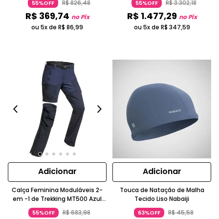
R$
826
,
48
R$
3
.
302
,
18
55%OFF
55%OFF
R$
369
,
74
R$
1
.
477
,
29
no Pix
no Pix
ou 5x de
R$
86
,
99
ou 5x de
R$
347
,
59
Adicionar
Adicionar
Calça Feminina Moduláveis 2-
Touca de Natação de Malha
em -1 de Trekking MT500 Azul
Tecido Liso Nabaiji
Forclaz
R$
683
,
98
R$
45
,
58
55%OFF
63%OFF