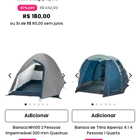
R$
342
,
00
47%OFF
R$
180
,
00
ou 3x de
R$
60
,
00
sem juros
Adicionar
Adicionar
Barraca Mh100 2 Pessoas
Barraca de Triha Arpenaz 4.1 4
Impermeável 200 mm Quechua
Pessoas 1 Quarto