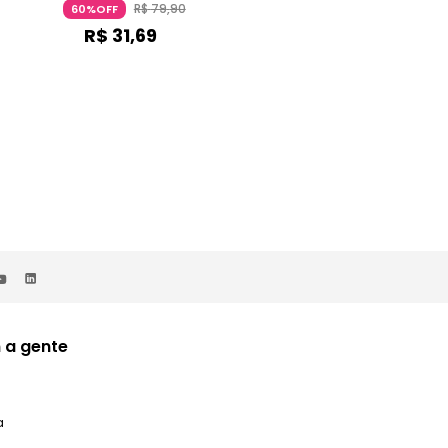
R$
79
,
90
R$
129
,
90
60%OFF
59%OFF
R$
31
,
69
R$
52
,
89
 a gente
a