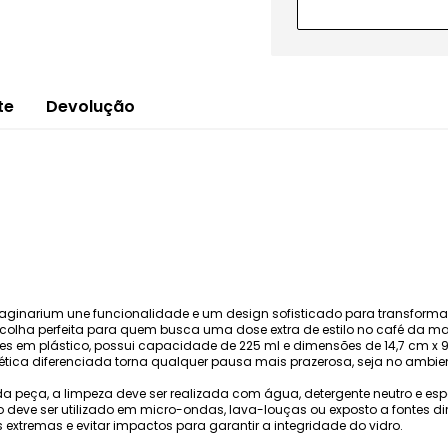
te
Devolução
aginarium une funcionalidade e um design sofisticado para transform
escolha perfeita para quem busca uma dose extra de estilo no café da 
s em plástico, possui capacidade de 225 ml e dimensões de 14,7 cm x 9,
ética diferenciada torna qualquer pausa mais prazerosa, seja no ambien
 da peça, a limpeza deve ser realizada com água, detergente neutro e es
ão deve ser utilizado em micro-ondas, lava-louças ou exposto a fontes 
xtremas e evitar impactos para garantir a integridade do vidro.