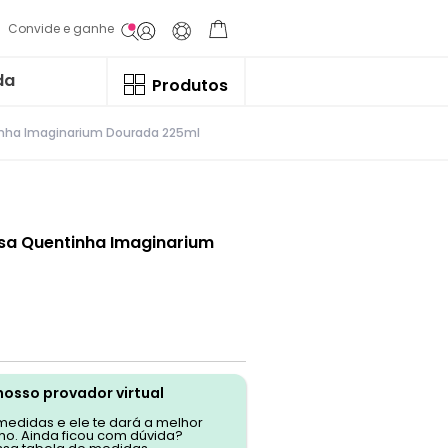
Convide e ganhe
da
Produtos
inha Imaginarium Dourada 225ml
sa Quentinha Imaginarium
nosso provador virtual
 medidas e ele te dará a melhor
o. Ainda ficou com dúvida?