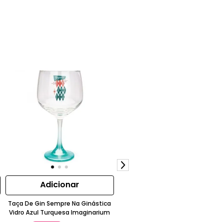
Adicionar
Adicionar
Taça De Gin Sempre Na Ginástica
Tábua De Queijos Místico Tarot
Vidro Azul Turquesa Imaginarium
Madeira Acácia Caramelo