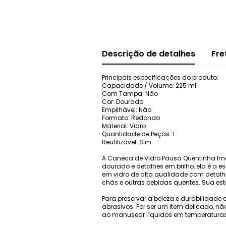
Descrição de detalhes
Fre
Principais especificações do produto:
Capacidade / Volume: 225 ml
Com Tampa: Não
Cor: Dourado
Empilhável: Não
Formato: Redondo
Material: Vidro
Quantidade de Peças: 1
Reutilizável: Sim
A Caneca de Vidro Pausa Quentinha Im
dourado e detalhes em brilho, ela é a 
em vidro de alta qualidade com detalhe
chás e outras bebidas quentes. Sua est
Para preservar a beleza e durabilidade
abrasivos. Por ser um item delicado, n
ao manusear líquidos em temperaturas e