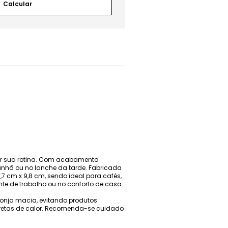
ar sua rotina. Com acabamento
manhã ou no lanche da tarde. Fabricada
7 cm x 9,8 cm, sendo ideal para cafés,
te de trabalho ou no conforto de casa.
ponja macia, evitando produtos
diretas de calor. Recomenda-se cuidado