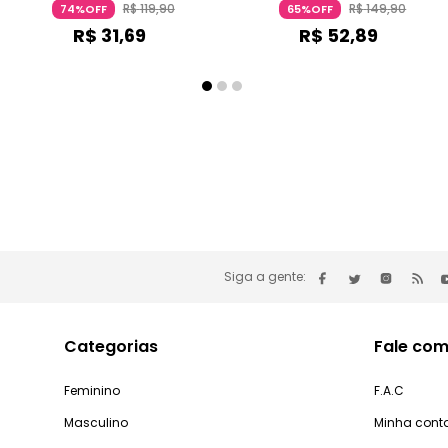
R$
119
,
90
R$
149
,
90
74%OFF
65%OFF
R$
31
,
69
R$
52
,
89
Siga a gente:
Categorias
Fale com
Feminino
F.A.C
Masculino
Minha cont