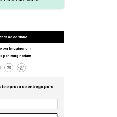
ssa tabela de medidas.
onar ao carrinho
o por
Imaginarium
ue por
Imaginarium