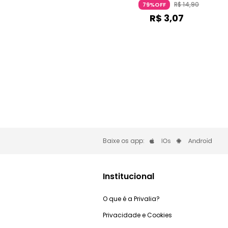
R$
14
,
90
79%OFF
R$
3
,
07
Baixe os app:
Institucional
O que é a Privalia?
Privacidade e Cookies