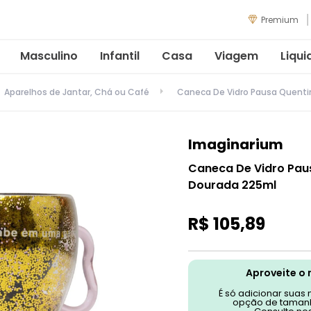
Premium
Masculino
Infantil
Casa
Viagem
Liqui
Aparelhos de Jantar, Chá ou Café
Caneca De Vidro Pausa Quent
Imaginarium
Caneca De Vidro Pau
Dourada 225ml
R$
105
,
89
Aproveite o 
É só adicionar suas
opção de tamanh