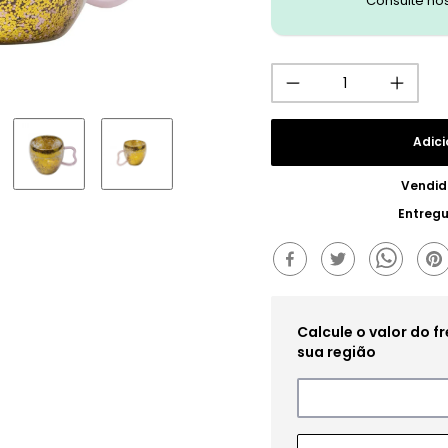
Consulte no
Adici
Vendid
Entreg