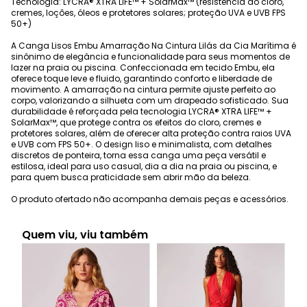
Tecnologia: LYCRA® XTRA LIFE™ + SolarMax™ (resistência ao cloro,
cremes, loções, óleos e protetores solares; proteção UVA e UVB FPS
50+)
A Canga Lisos Embu Amarração Na Cintura Lilás da Cia Marítima é
sinônimo de elegância e funcionalidade para seus momentos de
lazer na praia ou piscina. Confeccionada em tecido Embu, ela
oferece toque leve e fluido, garantindo conforto e liberdade de
movimento. A amarração na cintura permite ajuste perfeito ao
corpo, valorizando a silhueta com um drapeado sofisticado. Sua
durabilidade é reforçada pela tecnologia LYCRA® XTRA LIFE™ +
SolarMax™, que protege contra os efeitos do cloro, cremes e
protetores solares, além de oferecer alta proteção contra raios UVA
e UVB com FPS 50+. O design liso e minimalista, com detalhes
discretos de ponteira, torna essa canga uma peça versátil e
estilosa, ideal para uso casual, dia a dia na praia ou piscina, e
para quem busca praticidade sem abrir mão da beleza.
O produto ofertado não acompanha demais peças e acessórios.
Quem viu, viu também