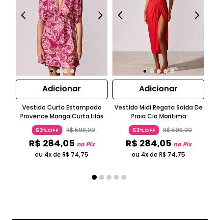
Adicionar
Adicionar
Vestido Curto Estampado
Vestido Midi Regata Saída De
T
Provence Manga Curta Lilás
Praia Cia Marítima
R$
598
,
00
R$
598
,
00
53%OFF
53%OFF
R$
284
,
05
R$
284
,
05
no Pix
no Pix
ou 4x de
R$
74
,
75
ou 4x de
R$
74
,
75