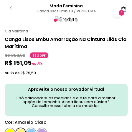
Moda Feminina
Canga Lisos Embu U / VERDE LIMA
0
Cia Marítima
Canga Lisos Embu Amarração Na Cintura Lilás Cia
Marítima
R$
398
,
00
62%OFF
R$
151
,
05
no Pix
ou 2x de
R$
79
,
50
Aproveite o nosso provador virtual
É só adicionar suas medidas e ele te dará a melhor
opção de tamanho. Ainda ficou com dúvida?
Consulte nossa tabela de medidas.
Cor
:
Amarelo Claro