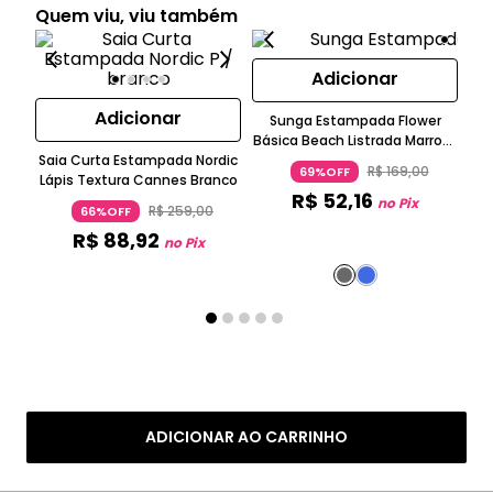
Quem viu, viu também
Adicionar
Adicionar
Sunga Estampada Flower
Básica Beach Listrada Marrom
Ta
Saia Curta Estampada Nordic
Bege Preto Água Doce
R$
169
,
00
69%OFF
Lápis Textura Cannes Branco
R$
52
,
16
no Pix
R$
259
,
00
66%OFF
R$
88
,
92
no Pix
ADICIONAR AO CARRINHO