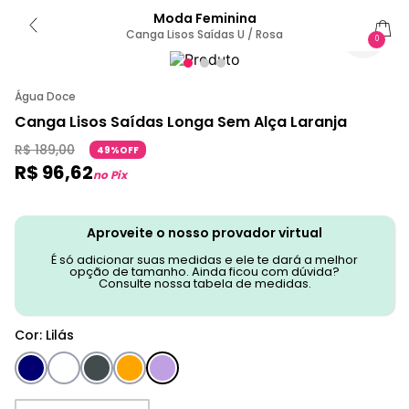
Moda Feminina
Canga Lisos Saídas U / Rosa
0
Água Doce
Canga Lisos Saídas Longa Sem Alça Laranja
R$
189
,
00
49%OFF
R$
96
,
62
no Pix
Aproveite o nosso provador virtual
É só adicionar suas medidas e ele te dará a melhor
opção de tamanho. Ainda ficou com dúvida?
Consulte nossa tabela de medidas.
Cor
:
Lilás