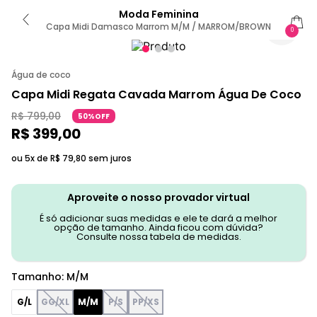
Moda Feminina
Capa Midi Damasco Marrom M/M / MARROM/BROWN
0
Água de coco
Capa Midi Regata Cavada Marrom Água De Coco
R$
799
,
00
50%OFF
R$
399
,
00
ou 5x de
R$
79
,
80
sem juros
Aproveite o nosso provador virtual
É só adicionar suas medidas e ele te dará a melhor
opção de tamanho. Ainda ficou com dúvida?
Consulte nossa tabela de medidas.
Tamanho
:
M/M
G/L
GG/XL
M/M
P/S
PP/XS