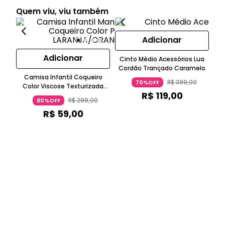
Quem viu, viu também
Adicionar
Adicionar
Cinto Médio Acessórios Lua
Cordão Trançado Caramelo
Camisa Infantil Coqueiro
J
R$
399
,
00
70%OFF
Color Viscose Texturizada
R$
119
,
00
Manga Curta Laranja
R$
299
,
00
80%OFF
R$
59
,
00
o