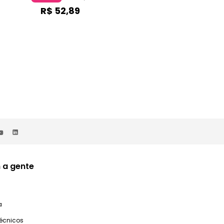
R$
52
,
89
R$
74
,
09
 a gente
a
técnicos