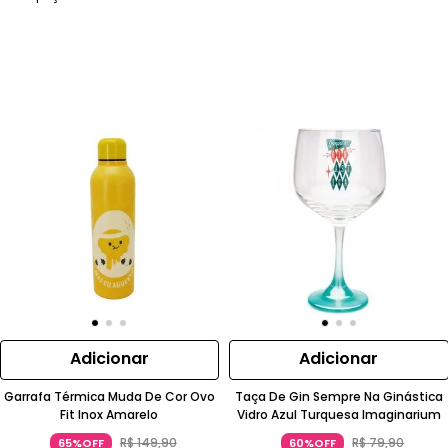
Adicionar
Adicionar
Garrafa Térmica Muda De Cor Ovo
Taça De Gin Sempre Na Ginástica
Fit Inox Amarelo
Vidro Azul Turquesa Imaginarium
R$
149
,
90
R$
79
,
90
65%OFF
60%OFF