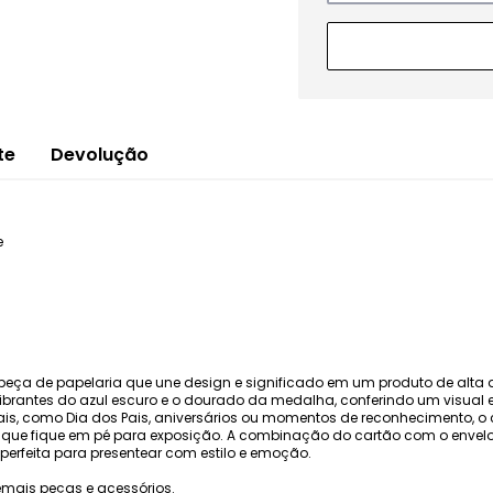
te
Devolução
e
peça de papelaria que une design e significado em um produto de alta
brantes do azul escuro e o dourado da medalha, conferindo um visual el
, como Dia dos Pais, aniversários ou momentos de reconhecimento, o ca
e que fique em pé para exposição. A combinação do cartão com o envel
erfeita para presentear com estilo e emoção.
mais peças e acessórios.