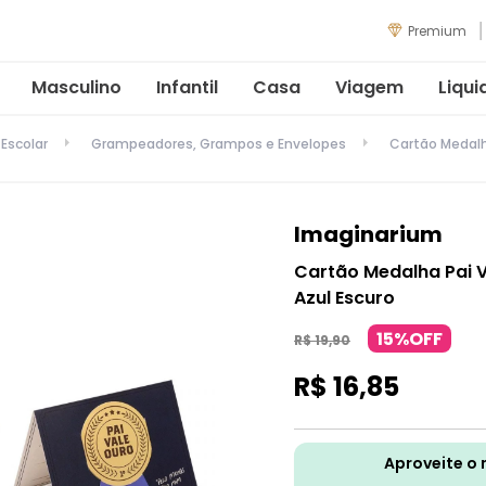
Premium
Masculino
Infantil
Casa
Viagem
Liqui
 Escolar
Grampeadores, Grampos e Envelopes
Cartão Medalh
Imaginarium
Cartão Medalha Pai V
Azul Escuro
15%OFF
R$
19
,
90
R$
16
,
85
Aproveite o 