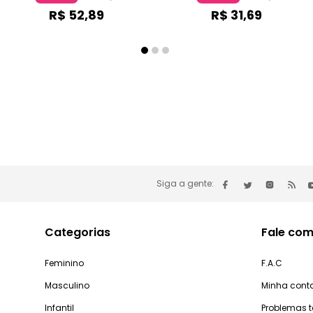
R$
52
,
89
R$
31
,
69
Siga a gente:
Categorias
Fale com
Feminino
F.A.C
Masculino
Minha cont
Infantil
Problemas 