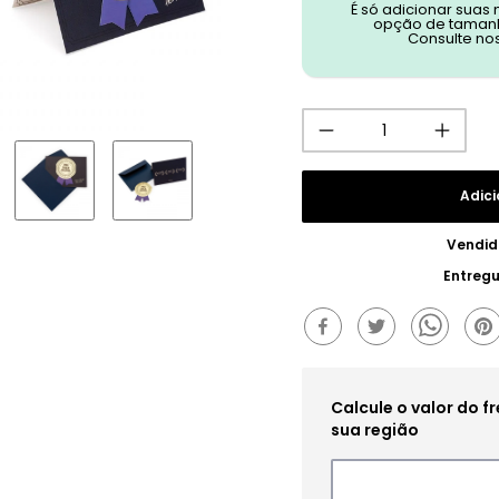
É só adicionar suas
opção de tamanh
Consulte no
Adici
Vendid
Entreg