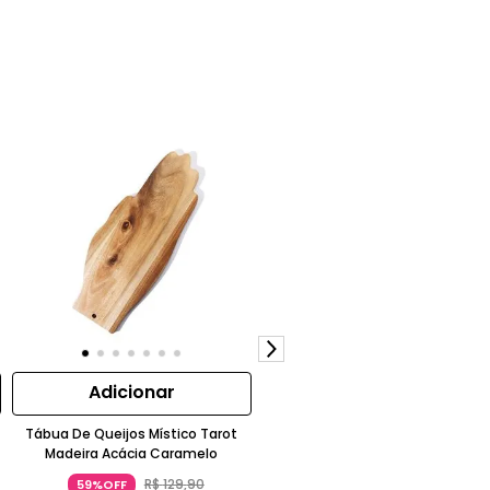
Adicionar
Adicionar
Tábua De Queijos Místico Tarot
Pelúcia Mascotinho Brinks
Madeira Acácia Caramelo
Aveludado Poliéster Branco
R$
129
,
90
R$
119
,
90
59%OFF
38%OFF