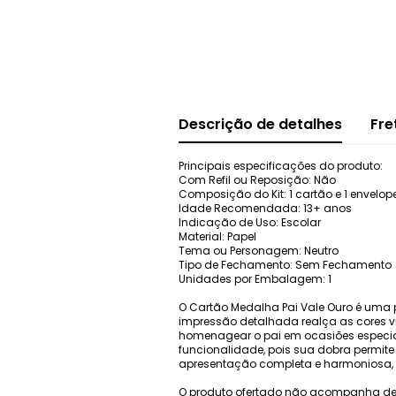
Descrição de detalhes
Fre
Principais especificações do produto:
Com Refil ou Reposição: Não
Composição do Kit: 1 cartão e 1 envelop
Idade Recomendada: 13+ anos
Indicação de Uso: Escolar
Material: Papel
Tema ou Personagem: Neutro
Tipo de Fechamento: Sem Fechamento
Unidades por Embalagem: 1
O Cartão Medalha Pai Vale Ouro é uma 
impressão detalhada realça as cores vi
homenagear o pai em ocasiões especiais
funcionalidade, pois sua dobra permit
apresentação completa e harmoniosa, p
O produto ofertado não acompanha de